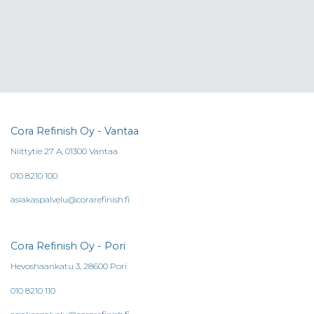
Cora Refinish Oy - Vantaa
Niittytie 27 A, 01300 Vantaa
010 8210 100
asiakaspalvelu@corarefinish.fi
Cora Refinish Oy - Pori
Hevoshaankatu 3, 28600 Pori
010 8210 110