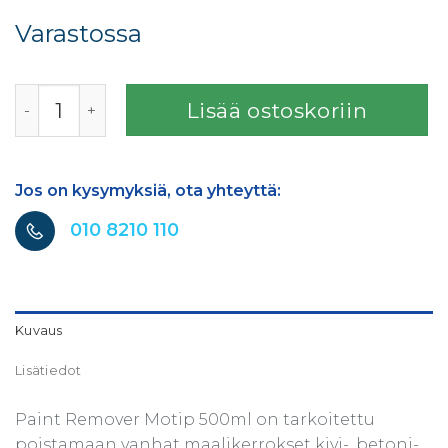
Varastossa
MAALINPOISTO SPRAY 500ML AEROSOLI määrä
Lisää ostoskoriin
Jos on kysymyksiä, ota yhteyttä:
010 8210 110
Kuvaus
Lisätiedot
Paint Remover Motip 500ml on tarkoitettu
poistamaan vanhat maalikerrokset kivi-, betoni-,