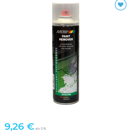
9,26
€
alv 0 %