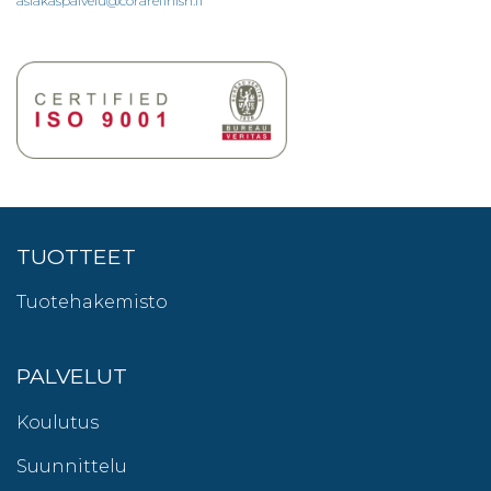
asiakaspalvelu@corarefinish.fi
TUOTTEET
Tuotehakemisto
PALVELUT
Koulutus
Suunnittelu