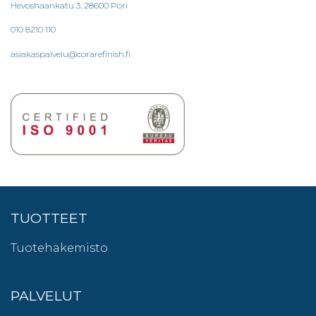
Hevoshaankatu 3, 28600 Pori
010 8210 110
asiakaspalvelu@corarefinish.fi
TUOTTEET
Tuotehakemisto
PALVELUT