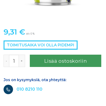
9,31
€
alv 0 %
TOIMITUSAIKA VOI OLLA PIDEMPI
Finixa spray anti-gravel black 400ml määrä
Lisää ostoskoriin
Jos on kysymyksiä, ota yhteyttä:
010 8210 110