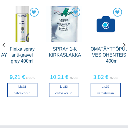
Finixa spray
SPRAY 1-K
OMATÄYTTÖPUL
RAY
anti-gravel
KIRKASLAKKA
VESIOHENTEIS
grey 400ml
400ml
9,21
€
10,21
€
3,82
€
alv 0 %
alv 0 %
alv 0 %
Lisää
Lisää
Lisää
ostoskoriin
ostoskoriin
ostoskoriin