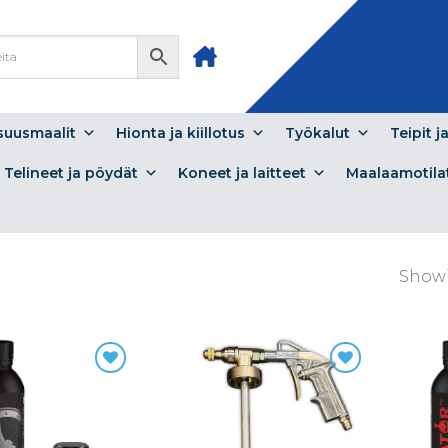
isuusmaalit
Hionta ja kiillotus
Työkalut
Teipit j
Telineet ja pöydät
Koneet ja laitteet
Maalaamotila
Showi