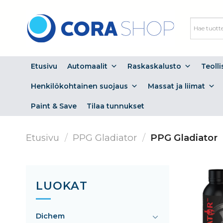
Skip
to
content
Etusivu
Automaalit
Raskaskalusto
Teoll
Henkilökohtainen suojaus
Massat ja liimat
Paint & Save
Tilaa tunnukset
Etusivu
/
PPG Gladiator
/
PPG Gladiator
LUOKAT
Dichem