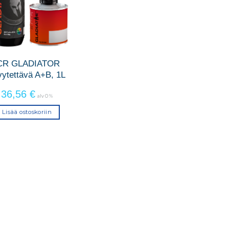
CR GLADIATOR
vytettävä A+B, 1L
36,56
€
alv 0 %
Lisää ostoskoriin