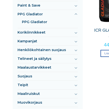
Paint & Save
PPG Gladiator
PPG Gladiator
ICR GL
Korikiinnikkeet
Kampanjat
4
Henkilökohtainen suojaus
Lis
Telineet ja säilytys
Maalaustarvikkeet
Suojaus
Teipit
Maaliruiskut
Muovikorjaus