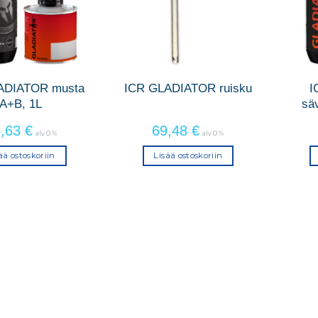
ADIATOR musta
ICR GLADIATOR ruisku
I
A+B, 1L
sä
4,63
€
69,48
€
alv 0 %
alv 0 %
ää ostoskoriin
Lisää ostoskoriin