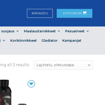
KIRJAUDU
OSTOSKORI
a suojaus
Maalaustarvikkeet
Pesuaineet
t
Korikiinnikkeet
Gladiator
Kampanjat
ng all 3 results