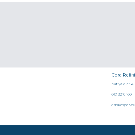
Cora Refin
Niittytie 27 A
010 8210 100
asiakaspalvel