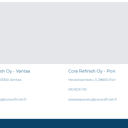
ish Oy - Vantaa
Cora Refinish Oy - Pori
, 01300 Vantaa
Hevoshaankatu 3, 28600 Pori
010 8210 110
u@corarefinish.fi
asiakaspalvelu@corarefinish.fi