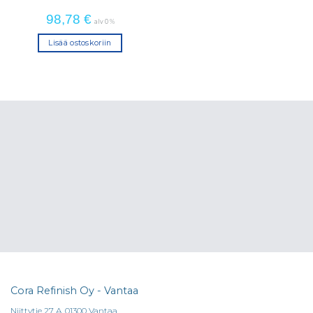
98,78
€
alv 0 %
Lisää ostoskoriin
Cora Refinish Oy - Vantaa
Niittytie 27 A, 01300 Vantaa