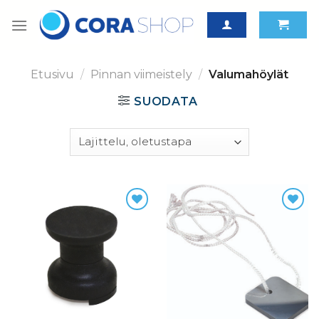
Skip
to
content
Etusivu
/
Pinnan viimeistely
/
Valumahöylät
SUODATA