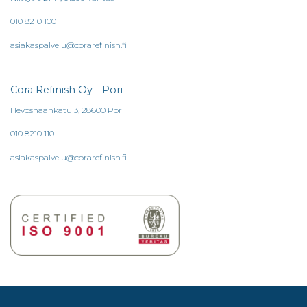
010 8210 100
asiakaspalvelu@corarefinish.fi
Cora Refinish Oy - Pori
Hevoshaankatu 3, 28600 Pori
010 8210 110
asiakaspalvelu@corarefinish.fi