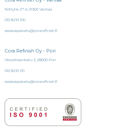
Cora Refinish Oy - Vantaa
Niittytie 27 A, 01300 Vantaa
010 8210 100
asiakaspalvelu@corarefinish.fi
Cora Refinish Oy - Pori
Hevoshaankatu 3, 28600 Pori
010 8210 110
asiakaspalvelu@corarefinish.fi