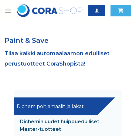
Skip
to
content
Paint & Save
Tilaa kaikki automaalaamon edulliset
perustuotteet CoraShopista!
Dichem pohjamaalit ja lakat
Dichemin uudet huippuedulliset
Master-tuotteet