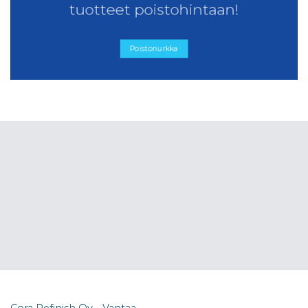
tuotteet poistohintaan!
Poistonurkka