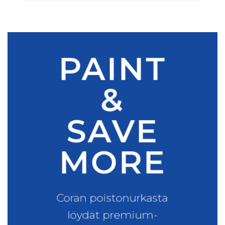
PAINT
&
SAVE
MORE
Coran poistonurkasta
löydät premium-