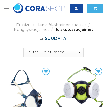
Skip
to
content
Etusivu
/
Henkilökohtainen suojaus
/
Hengityssuojaimet
/
Ruiskutussuojaimet
SUODATA