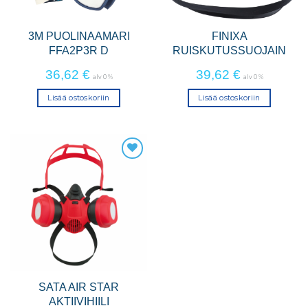
3M PUOLINAAMARI
FINIXA
FFA2P3R D
RUISKUTUSSUOJAIN
36,62
€
39,62
€
alv 0 %
alv 0 %
Lisää ostoskoriin
Lisää ostoskoriin
SATA AIR STAR
AKTIIVIHIILI