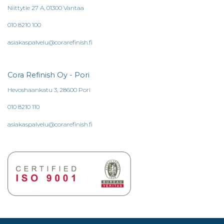
Niittytie 27 A, 01300 Vantaa
010 8210 100
asiakaspalvelu@corarefinish.fi
Cora Refinish Oy - Pori
Hevoshaankatu 3, 28600 Pori
010 8210 110
asiakaspalvelu@corarefinish.fi