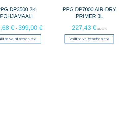
PPG DP3500 2K
PPG DP7000 AIR-DRY
POHJAMAALI
PRIMER 3L
5,68
€
399,00
€
227,43
€
-
alv 0 %
litse vaihtoehdoista
Valitse vaihtoehdoista
Tällä
Tällä
tuotteella
tuotteella
on
on
useampi
useampi
muunnelma.
muunnelma.
Voit
Voit
tehdä
tehdä
valinnat
valinnat
tuotteen
tuotteen
sivulla.
sivulla.