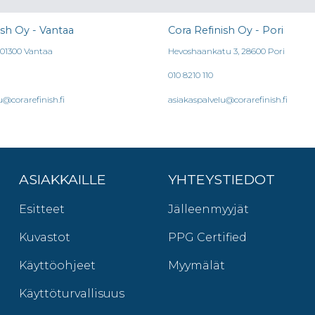
ish Oy - Vantaa
Cora Refinish Oy - Pori
, 01300 Vantaa
Hevoshaankatu 3, 28600 Pori
010 8210 110
u@corarefinish.fi
asiakaspalvelu@corarefinish.fi
ASIAKKAILLE
YHTEYSTIEDOT
Esitteet
Jälleenmyyjät
Kuvastot
PPG Certified
Käyttöohjeet
Myymälät
Käyttöturvallisuus