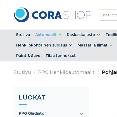
Skip
to
content
Etusivu
Automaalit
Raskaskalusto
Teoll
Henkilökohtainen suojaus
Massat ja liimat
Paint & Save
Tilaa tunnukset
Etusivu
/
PPG Henkilöautomaalit
/
Pohja
LUOKAT
PPG Gladiator