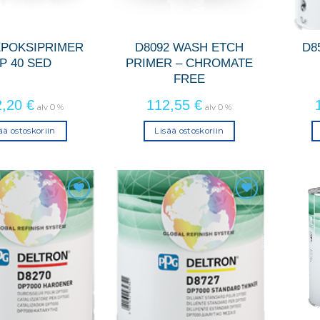
EPOKSIPRIMER
D8092 WASH ETCH
D8
P 40 SED
PRIMER – CHROMATE
FREE
2,20
€
112,55
€
alv 0 %
alv 0 %
ää ostoskoriin
Lisää ostoskoriin