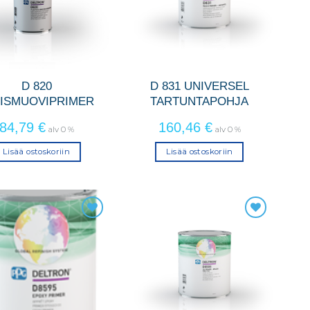
D 820
D 831 UNIVERSEL
EISMUOVIPRIMER
TARTUNTAPOHJA
84,79
€
160,46
€
alv 0 %
alv 0 %
Lisää ostoskoriin
Lisää ostoskoriin