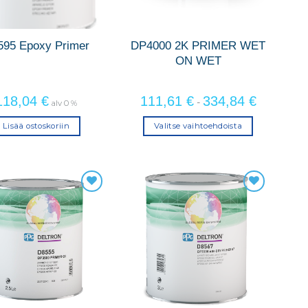
595 Epoxy Primer
DP4000 2K PRIMER WET
ON WET
118,04
€
111,61
€
334,84
€
-
alv 0 %
Lisää ostoskoriin
Valitse vaihtoehdoista
Tällä
tuotteella
on
useampi
muunnelma.
Voit
tehdä
valinnat
tuotteen
sivulla.