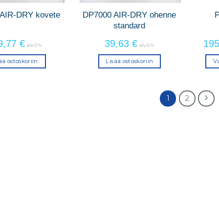
AIR-DRY kovete
DP7000 AIR-DRY ohenne
standard
9,77
€
39,63
€
19
alv 0 %
alv 0 %
ää ostoskoriin
Lisää ostoskoriin
Va
1
2