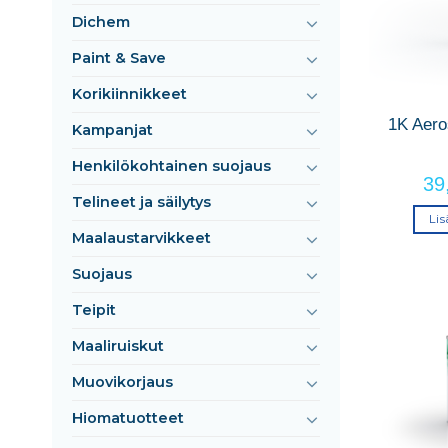
Dichem
Paint & Save
Korikiinnikkeet
1K Aero
Kampanjat
Henkilökohtainen suojaus
39
Telineet ja säilytys
Lis
Maalaustarvikkeet
Suojaus
Teipit
Maaliruiskut
Muovikorjaus
Hiomatuotteet