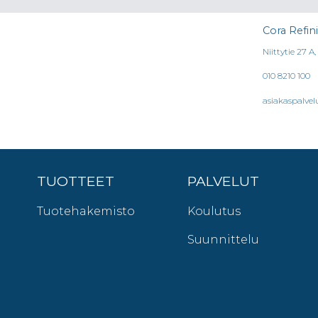
Cora Refin
Niittytie 27 A
010 8210 100
asiakaspalvel
TUOTTEET
PALVELUT
Tuotehakemisto
Koulutus
Suunnittelu