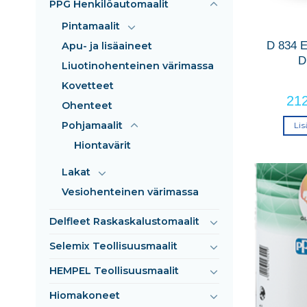
PPG Henkilöautomaalit
Pintamaalit
D 834 
Apu- ja lisäaineet
D
Liuotinohenteinen värimassa
Kovetteet
21
Ohenteet
Pohjamaalit
Lis
Hiontavärit
Lakat
Vesiohenteinen värimassa
Delfleet Raskaskalustomaalit
Selemix Teollisuusmaalit
HEMPEL Teollisuusmaalit
Hiomakoneet