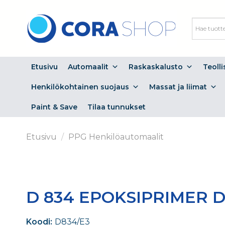
Skip
to
content
Etusivu
Automaalit
Raskaskalusto
Teoll
Henkilökohtainen suojaus
Massat ja liimat
Paint & Save
Tilaa tunnukset
Etusivu
/
PPG Henkilöautomaalit
D 834 EPOKSIPRIMER D
Koodi:
D834/E3