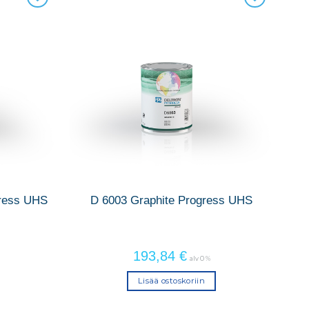
gress UHS
D 6003 Graphite Progress UHS
193,84
€
alv 0 %
Lisää ostoskoriin