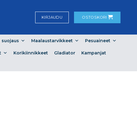
KIRJAUDU
OSTOSKORI
a suojaus
Maalaustarvikkeet
Pesuaineet
t
Korikiinnikkeet
Gladiator
Kampanjat