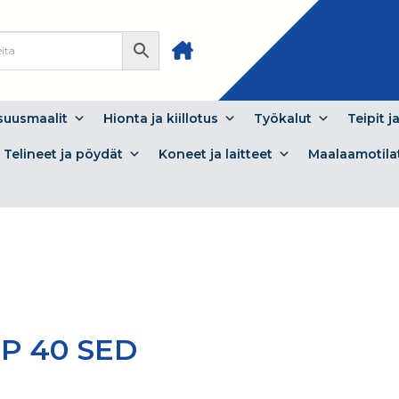
isuusmaalit
Hionta ja kiillotus
Työkalut
Teipit j
Telineet ja pöydät
Koneet ja laitteet
Maalaamotila
P 40 SED