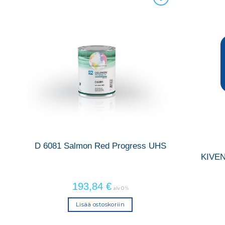
UHS
D 6081 Salmon Red Progress UHS
KIVE
193,84
€
alv 0 %
Lisää ostoskoriin