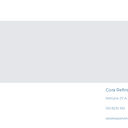
Cora Refin
Niittytie 27 A
010 8210 100
asiakaspalvel