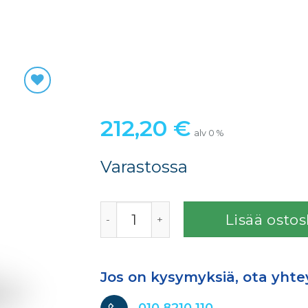
212,20
€
alv 0 %
Varastossa
D 834 EPOKSIPRIMER DP 40 SED määrä
Lisää ostos
Jos on kysymyksiä, ota yhte
010 8210 110