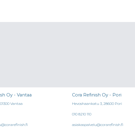
ish Oy - Vantaa
Cora Refinish Oy - Pori
, 01300 Vantaa
Hevoshaankatu 3, 28600 Pori
010 8210 110
u@corarefinish.fi
asiakaspalvelu@corarefinish.fi