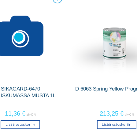
SIKAGARD-6470
D 6063 Spring Yellow Pro
NISKUMASSA MUSTA 1L
11,36
€
213,25
€
alv 0 %
alv 0 %
Lisää ostoskoriin
Lisää ostoskoriin