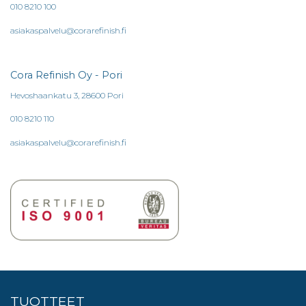
010 8210 100
asiakaspalvelu@corarefinish.fi
Cora Refinish Oy - Pori
Hevoshaankatu 3, 28600 Pori
010 8210 110
asiakaspalvelu@corarefinish.fi
TUOTTEET