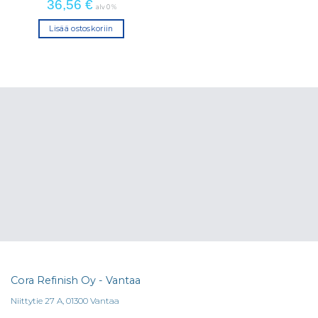
36,56
€
alv 0 %
Lisää ostoskoriin
Cora Refinish Oy - Vantaa
Niittytie 27 A, 01300 Vantaa