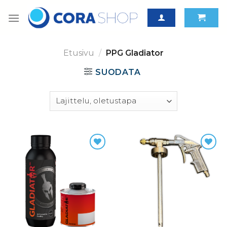
Skip
to
content
Etusivu
/
PPG Gladiator
SUODATA