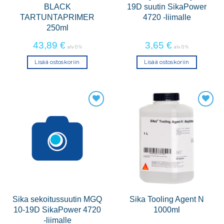
BLACK
19D suutin SikaPower
TARTUNTAPRIMER
4720 -liimalle
250ml
43,89
€
3,65
€
alv 0 %
alv 0 %
Lisää ostoskoriin
Lisää ostoskoriin
Sika sekoitussuutin MGQ
Sika Tooling Agent N
10-19D SikaPower 4720
1000ml
-liimalle