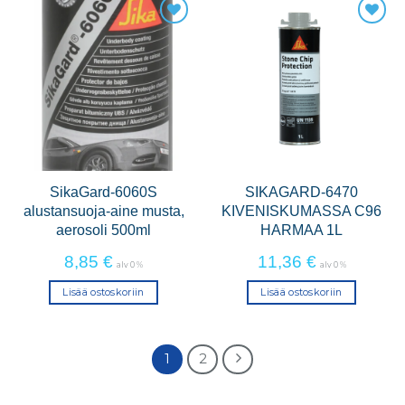
SikaGard-6060S
SIKAGARD-6470
alustansuoja-aine musta,
KIVENISKUMASSA C96
aerosoli 500ml
HARMAA 1L
8,85
€
11,36
€
alv 0 %
alv 0 %
Lisää ostoskoriin
Lisää ostoskoriin
1
2