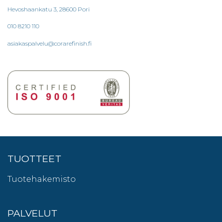
Hevoshaankatu 3, 28600 Pori
010 8210 110
asiakaspalvelu@corarefinish.fi
TUOTTEET
Tuotehakemisto
PALVELUT