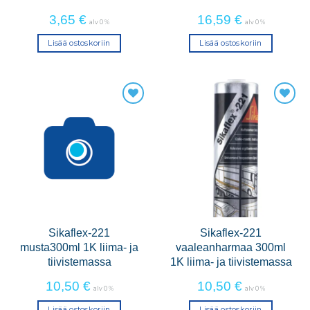
3,65
€
16,59
€
alv 0 %
alv 0 %
Lisää ostoskoriin
Lisää ostoskoriin
Sikaflex-221
Sikaflex-221
musta300ml 1K liima- ja
vaaleanharmaa 300ml
tiivistemassa
1K liima- ja tiivistemassa
10,50
€
10,50
€
alv 0 %
alv 0 %
Lisää ostoskoriin
Lisää ostoskoriin