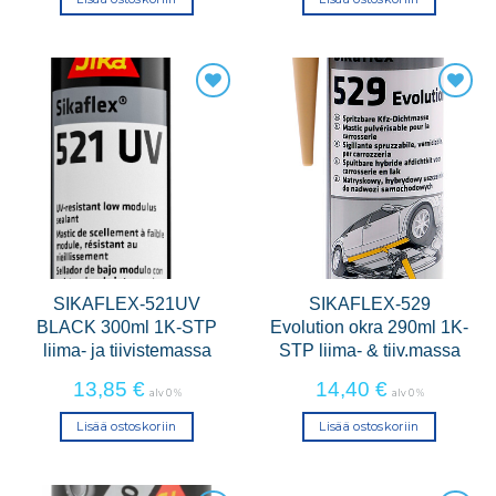
SIKAFLEX-521UV
SIKAFLEX-529
BLACK 300ml 1K-STP
Evolution okra 290ml 1K-
liima- ja tiivistemassa
STP liima- & tiiv.massa
13,85
€
14,40
€
alv 0 %
alv 0 %
Lisää ostoskoriin
Lisää ostoskoriin