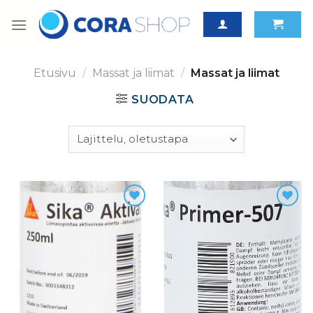
Skip
to
content
Etusivu
/
Massat ja liimat
/
Massat ja liimat
SUODATA