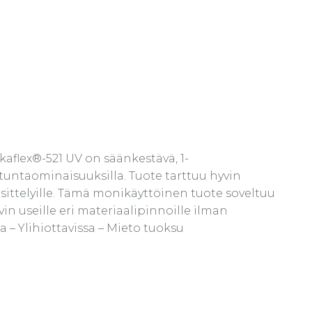
lex®-521 UV on säänkestävä, 1-
tuntaominaisuuksilla. Tuote tarttuu hyvin
äsittelyille. Tämä monikäyttöinen tuote soveltuu
vin useille eri materiaalipinnoille ilman
ssa – Ylihiottavissa – Mieto tuoksu