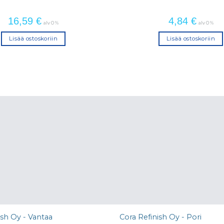
16,59
€
4,84
€
alv 0 %
alv 0 %
Lisää ostoskoriin
Lisää ostoskoriin
ish Oy - Vantaa
Cora Refinish Oy - Pori