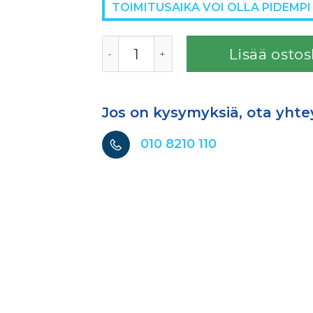
TOIMITUSAIKA VOI OLLA PIDEMPI
SIKAFLEX-521UV BLACK 300ml 1K-STP liim
Lisää ostos
Jos on kysymyksiä, ota yhte
010 8210 110