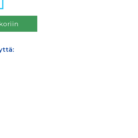
a- ja tiivistemassa määrä
koriin
yttä: