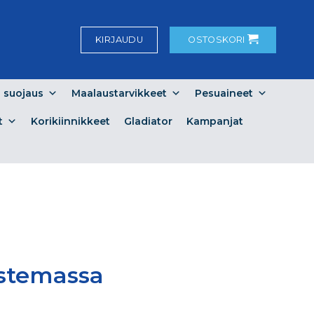
KIRJAUDU
OSTOSKORI
a suojaus
Maalaustarvikkeet
Pesuaineet
t
Korikiinnikkeet
Gladiator
Kampanjat
istemassa