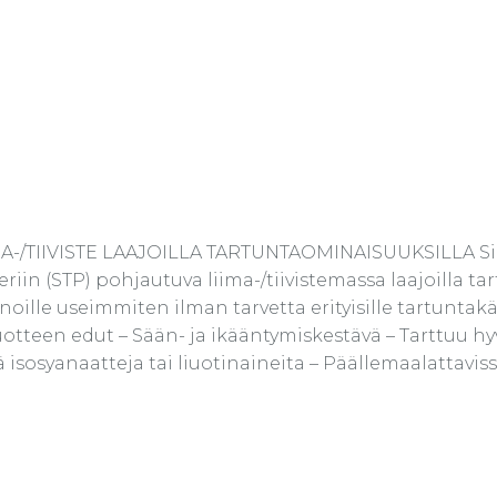
TIIVISTE LAAJOILLA TARTUNTAOMINAISUUKSILLA Sikaf
n (STP) pohjautuva liima-/tiivistemassa laajoilla tar
nnoille useimmiten ilman tarvetta erityisille tartuntak
 Tuotteen edut – Sään- ja ikääntymiskestävä – Tarttuu hy
ällä isosyanaatteja tai liuotinaineita – Päällemaalattavi