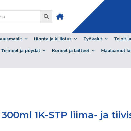
isuusmaalit
Hionta ja kiillotus
Työkalut
Teipit j
Telineet ja pöydät
Koneet ja laitteet
Maalaamotila
00ml 1K-STP liima- ja tiiv