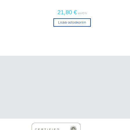
21,80
€
alv 0 %
Lisää ostoskoriin