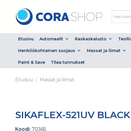
Skip
to
content
Etusivu
Automaalit
Raskaskalusto
Teoll
Henkilökohtainen suojaus
Massat ja liimat
Paint & Save
Tilaa tunnukset
Etusivu
/
Massat ja liimat
SIKAFLEX-521UV BLACK 3
Koodi:
70365