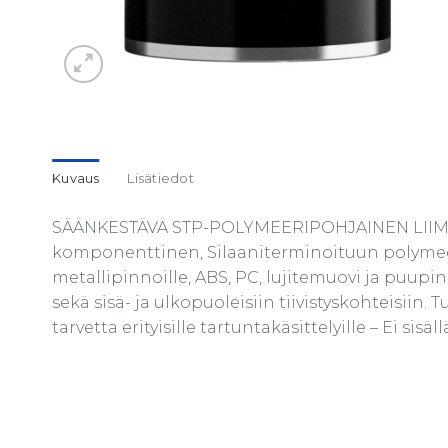
Kuvaus
Lisätiedot
SÄÄNKESTÄVÄ STP-POLYMEERIPOHJAINEN LIIMA-/
komponenttinen, Silaaniterminoituun polymeerii
metallipinnoille, ABS, PC, lujitemuovi ja puupi
sekä sisä- ja ulkopuoleisiin tiivistyskohteisiin.
tarvetta erityisille tartuntakäsittelyille – Ei sis