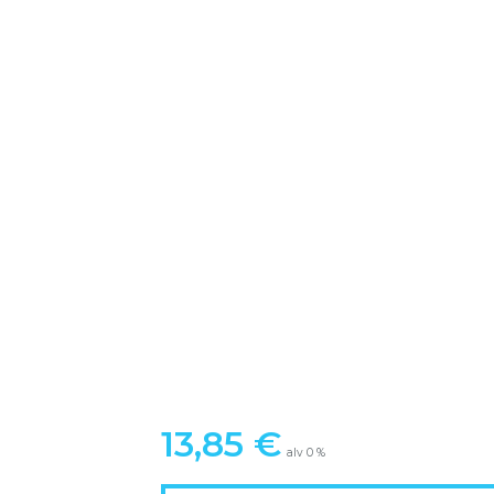
13,85
€
alv 0 %