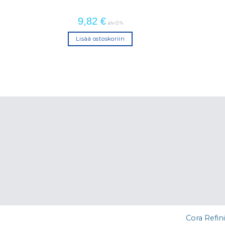
9,82
€
alv 0 %
Lisää ostoskoriin
Cora Refin