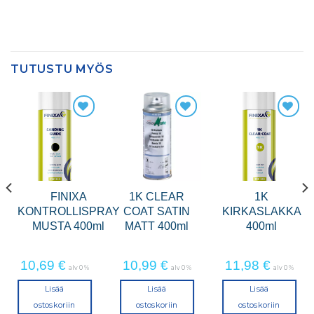
TUTUSTU MYÖS
FINIXA
1K CLEAR
1K
KONTROLLISPRAY
COAT SATIN
KIRKASLAKKA
A
MUSTA 400ml
MATT 400ml
400ml
10,69
€
10,99
€
11,98
€
alv 0 %
alv 0 %
alv 0 %
Lisää
Lisää
Lisää
ostoskoriin
ostoskoriin
ostoskoriin