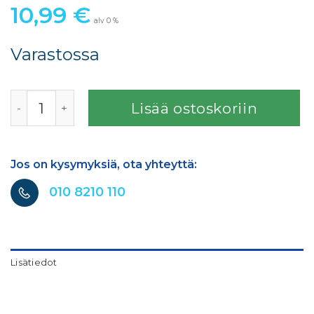
10,99
€
alv 0 %
Varastossa
DUPLI COLORMATIC PESUNESTE Spraygun cleaner solven
Lisää ostoskoriin
Jos on kysymyksiä, ota yhteyttä:
010 8210 110
Lisätiedot