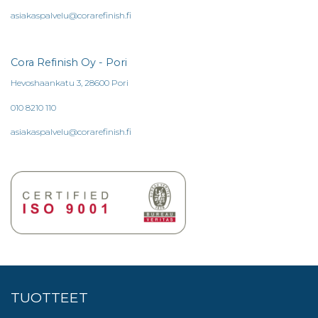
asiakaspalvelu@corarefinish.fi
Cora Refinish Oy - Pori
Hevoshaankatu 3, 28600 Pori
010 8210 110
asiakaspalvelu@corarefinish.fi
TUOTTEET