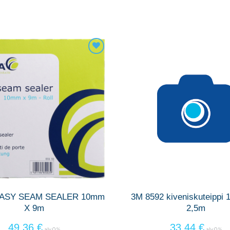
EASY SEAM SEALER 10mm
3M 8592 kiveniskuteippi
X 9m
2,5m
49,36
€
33,44
€
alv 0 %
alv 0 %