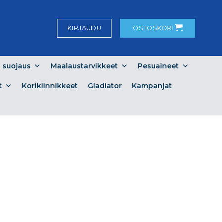
KIRJAUDU
OSTOSKORI
a suojaus
Maalaustarvikkeet
Pesuaineet
t
Korikiinnikkeet
Gladiator
Kampanjat