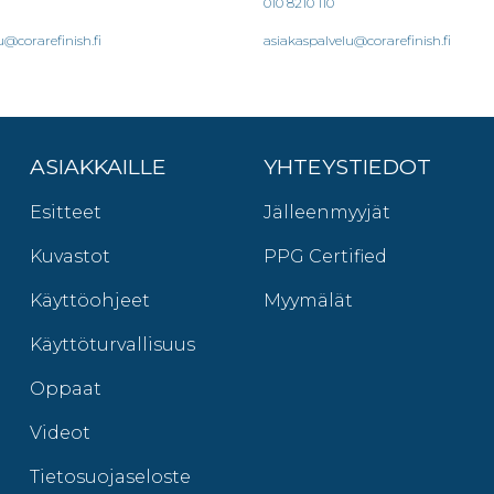
010 8210 110
u@corarefinish.fi
asiakaspalvelu@corarefinish.fi
ASIAKKAILLE
YHTEYSTIEDOT
Esitteet
Jälleenmyyjät
Kuvastot
PPG Certified
Käyttöohjeet
Myymälät
Käyttöturvallisuus
Oppaat
Videot
Tietosuojaseloste