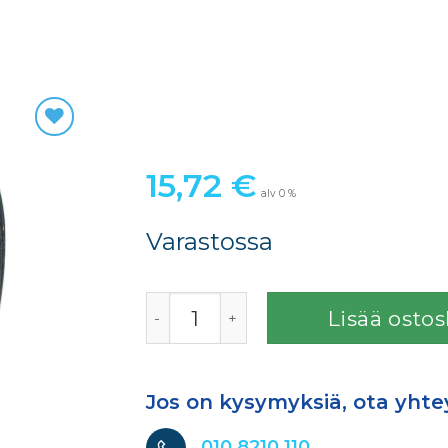
15,72
€
alv 0 %
Varastossa
FINIXA ILMASTOINTITEIPPI HARMAA 50
Lisää ostos
Jos on kysymyksiä, ota yhte
010 8210 110