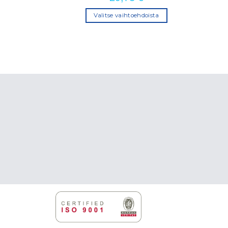
Valitse vaihtoehdoista
Tällä
tuotteella
on
useampi
muunnelma.
Voit
tehdä
valinnat
tuotteen
sivulla.