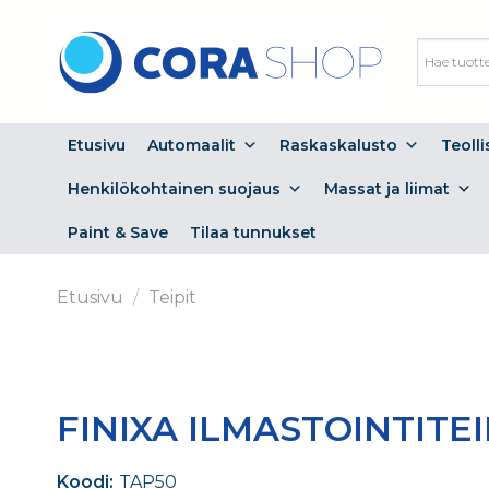
Skip
to
content
Etusivu
Automaalit
Raskaskalusto
Teoll
Henkilökohtainen suojaus
Massat ja liimat
Paint & Save
Tilaa tunnukset
Etusivu
/
Teipit
FINIXA ILMASTOINTIT
Koodi:
TAP50