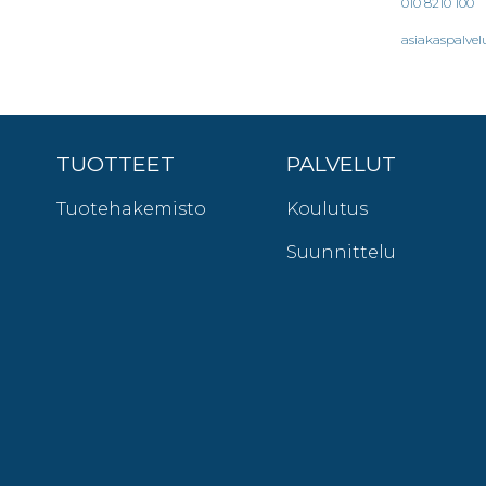
010 8210 100
asiakaspalvel
TUOTTEET
PALVELUT
Tuotehakemisto
Koulutus
Suunnittelu