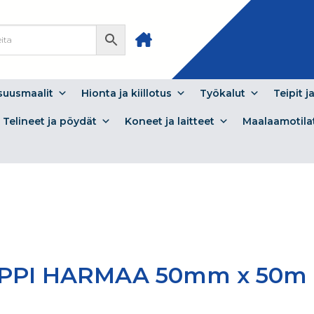
isuusmaalit
Hionta ja kiillotus
Työkalut
Teipit j
Telineet ja pöydät
Koneet ja laitteet
Maalaamotila
EIPPI HARMAA 50mm x 50m