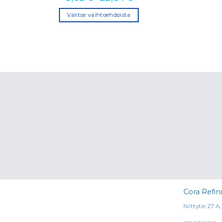
Valitse vaihtoehdoista
Tällä
tuotteella
on
useampi
muunnelma.
Voit
tehdä
valinnat
tuotteen
sivulla.
Cora Refin
Niittytie 27 A