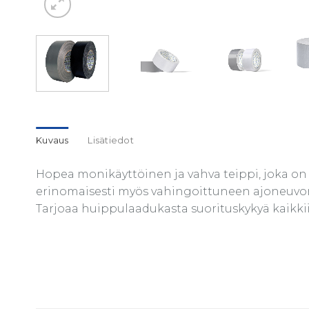
Kuvaus
Lisätiedot
Hopea monikäyttöinen ja vahva teippi, joka on 
erinomaisesti myös vahingoittuneen ajoneuvon o
Tarjoaa huippulaadukasta suorituskykyä kaikkii