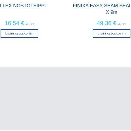
LLEX NOSTOTEIPPI
FINIXA EASY SEAM SEA
X 9m
16,54
€
49,36
€
alv 0 %
alv 0 %
Lisää ostoskoriin
Lisää ostoskoriin