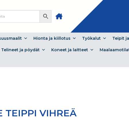
isuusmaalit
Hionta ja kiillotus
Työkalut
Teipit j
Telineet ja pöydät
Koneet ja laitteet
Maalaamotila
 TEIPPI VIHREÄ