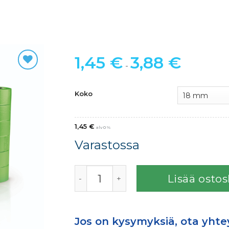
1,45
€
3,88
€
-
Koko
1,45
€
alv 0 %
Varastossa
Lisää ostos
Jos on kysymyksiä, ota yhte