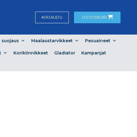
KIRJAUDU
OSTOSKORI
a suojaus
Maalaustarvikkeet
Pesuaineet
t
Korikiinnikkeet
Gladiator
Kampanjat