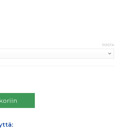
POISTA
koriin
yttä: