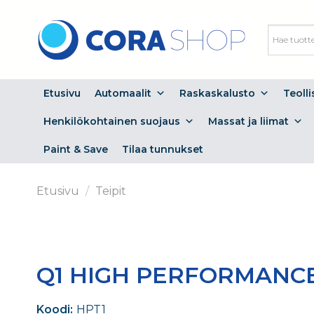
Skip
to
content
Etusivu
Automaalit
Raskaskalusto
Teoll
Henkilökohtainen suojaus
Massat ja liimat
Paint & Save
Tilaa tunnukset
Etusivu
/
Teipit
Q1 HIGH PERFORMANCE
Koodi:
HPT1