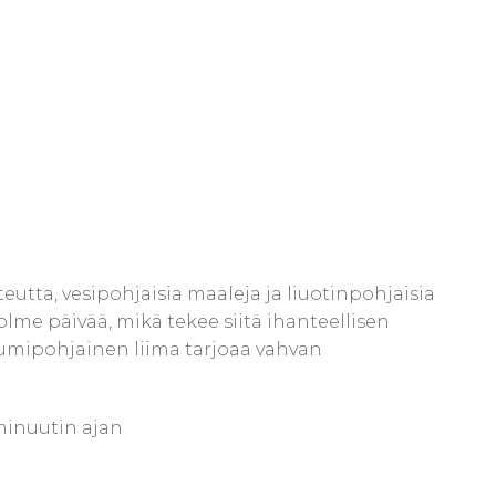
eutta, vesipohjaisia maaleja ja liuotinpohjaisia
olme päivää, mikä tekee siitä ihanteellisen
 kumipohjainen liima tarjoaa vahvan
 minuutin ajan