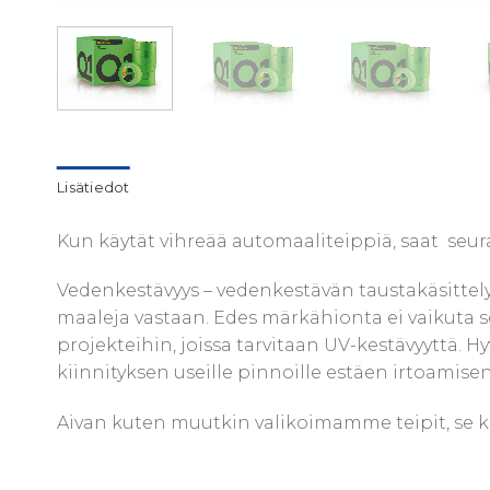
Lisätiedot
Kun käytät vihreää automaaliteippiä, saat seura
Vedenkestävyys – vedenkestävän taustakäsittelyn
maaleja vastaan. Edes märkähionta ei vaikuta se
projekteihin, joissa tarvitaan UV-kestävyyttä. 
kiinnityksen useille pinnoille estäen irtoamisen 
Aivan kuten muutkin valikoimamme teipit, se kes