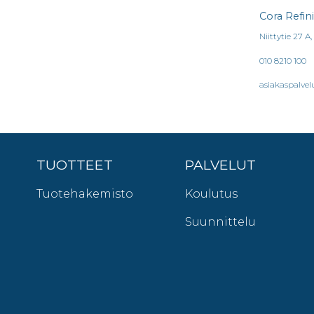
Cora Refin
Niittytie 27 A
010 8210 100
asiakaspalvel
TUOTTEET
PALVELUT
Tuotehakemisto
Koulutus
Suunnittelu