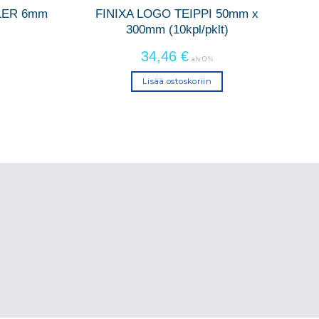
LER 6mm
FINIXA LOGO TEIPPI 50mm x
300mm (10kpl/pklt)
34,46
€
alv 0 %
Lisää ostoskoriin