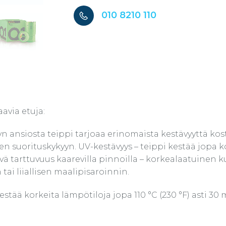
010 8210 110
avia etuja:
 ansiosta teippi tarjoaa erinomaista kestävyyttä kost
n suorituskykyyn. UV-kestävyys – teippi kestää jopa k
Hyvä tarttuvuus kaarevilla pinnoilla – korkealaatuinen
tai liiallisen maalipisaroinnin.
tää korkeita lämpötiloja jopa 110 °C (230 °F) asti 30