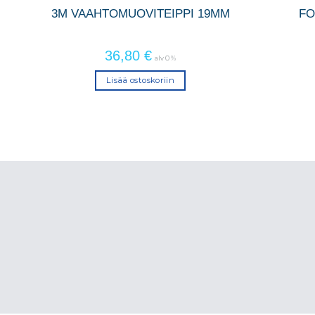
3M VAAHTOMUOVITEIPPI 19MM
FO
5m
36,80
€
alv 0 %
Lisää ostoskoriin