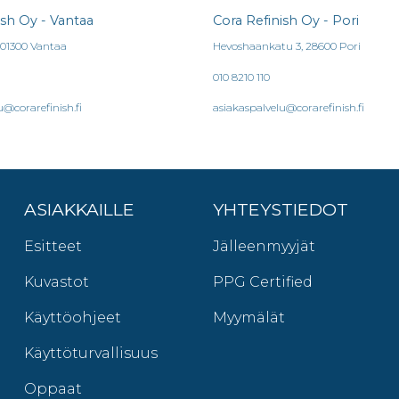
ish Oy - Vantaa
Cora Refinish Oy - Pori
, 01300 Vantaa
Hevoshaankatu 3, 28600 Pori
010 8210 110
u@corarefinish.fi
asiakaspalvelu@corarefinish.fi
ASIAKKAILLE
YHTEYSTIEDOT
Esitteet
Jälleenmyyjät
Kuvastot
PPG Certified
Käyttöohjeet
Myymälät
Käyttöturvallisuus
Oppaat