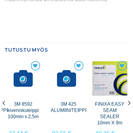
TUTUSTU MYÖS
3M 8592
3M 425
FINIXA EASY
PPI
kiveniskuteippi
ALUMIINITEIPPI
SEAM
100mm x 2,5m
SEALER
10mm X 9m