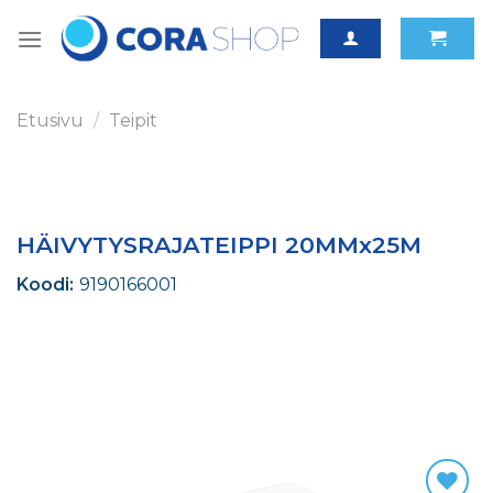
Skip
to
content
Etusivu
/
Teipit
HÄIVYTYSRAJATEIPPI 20MMx25M
Koodi:
9190166001