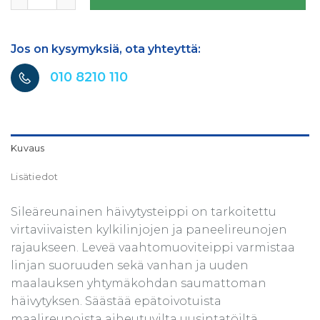
Jos on kysymyksiä, ota yhteyttä:
010 8210 110
Kuvaus
Lisätiedot
Sileäreunainen häivytysteippi on tarkoitettu
virtaviivaisten kylkilinjojen ja paneelireunojen
rajaukseen. Leveä vaahtomuoviteippi varmistaa
linjan suoruuden sekä vanhan ja uuden
maalauksen yhtymäkohdan saumattoman
häivytyksen. Säästää epätoivotuista
maalireunoista aiheutuvilta uusintatöiltä.