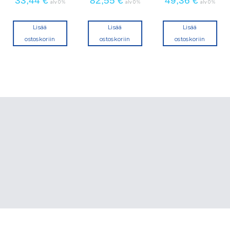
33,44
€
82,55
€
49,36
€
alv 0 %
alv 0 %
alv 0 %
Lisää
Lisää
Lisää
ostoskoriin
ostoskoriin
ostoskoriin
a.