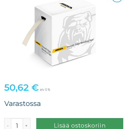
50,62
€
alv 0 %
Varastossa
HÄIVYTYSRAJATEIPPI 20MMx25M määrä
Lisää ostoskoriin