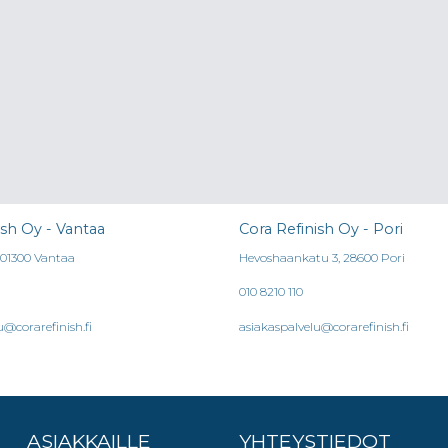
ish Oy - Vantaa
Cora Refinish Oy - Pori
, 01300 Vantaa
Hevoshaankatu 3, 28600 Pori
010 8210 110
u@corarefinish.fi
asiakaspalvelu@corarefinish.fi
ASIAKKAILLE
YHTEYSTIEDOT