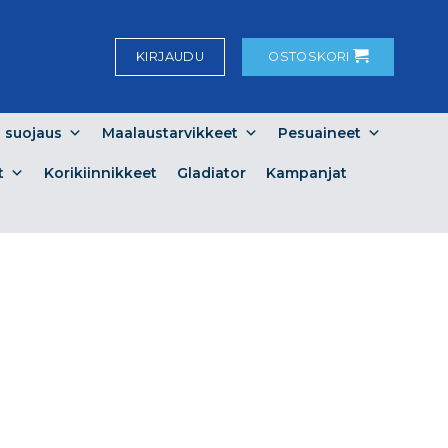
KIRJAUDU
OSTOSKORI
a suojaus
Maalaustarvikkeet
Pesuaineet
t
Korikiinnikkeet
Gladiator
Kampanjat