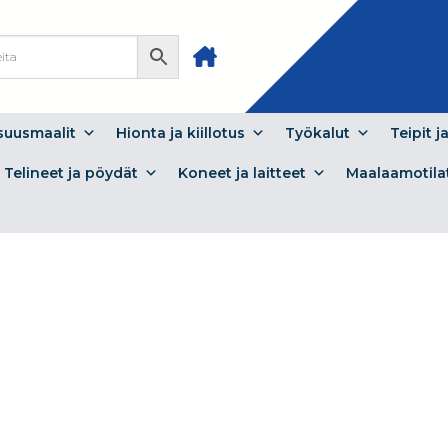
isuusmaalit
Hionta ja kiillotus
Työkalut
Teipit j
Telineet ja pöydät
Koneet ja laitteet
Maalaamotila