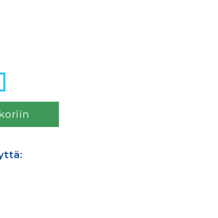
koriin
yttä: