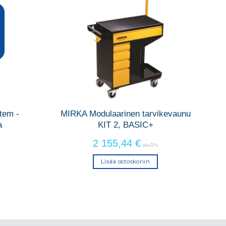
tem -
MIRKA Modulaarinen tarvikevaunu
a
KIT 2, BASIC+
2 155,44
€
alv 0 %
Lisää ostoskoriin