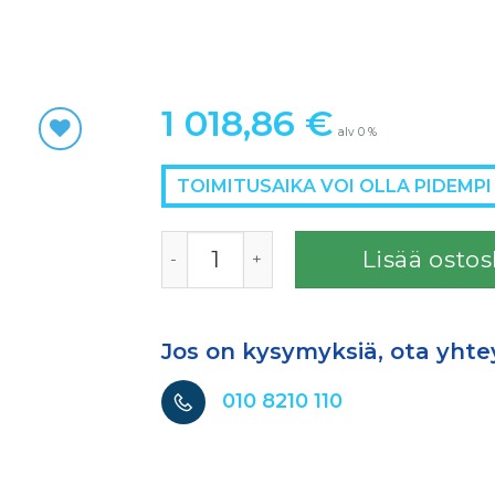
1 018,86
€
alv 0 %
TOIMITUSAIKA VOI OLLA PIDEMPI
TARVIKEVAUNU määrä
Lisää ostos
Jos on kysymyksiä, ota yhte
010 8210 110