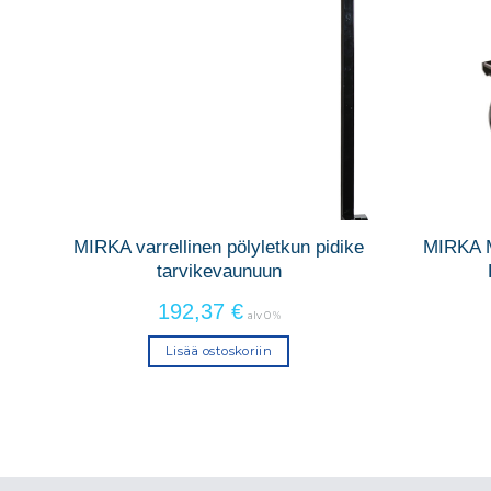
MIRKA varrellinen pölyletkun pidike
MIRKA M
tarvikevaunuun
192,37
€
alv 0 %
Lisää ostoskoriin