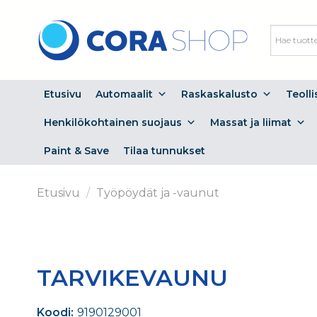
Skip
to
content
Etusivu
Automaalit
Raskaskalusto
Teoll
Henkilökohtainen suojaus
Massat ja liimat
Paint & Save
Tilaa tunnukset
Etusivu
/
Työpöydät ja -vaunut
TARVIKEVAUNU
Koodi:
9190129001