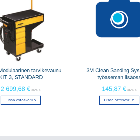
odulaarinen tarvikevaunu
3M Clean Sanding Sys
KIT 3, STANDARD
työaseman lisäos
2 699,68
€
145,87
€
alv 0 %
alv 0 %
Lisää ostoskoriin
Lisää ostoskoriin