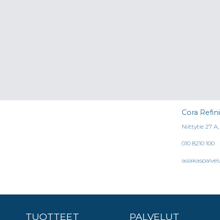
Cora Refin
Niittytie 27 A
010 8210 100
asiakaspalvel
TUOTTEET
PALVELUT