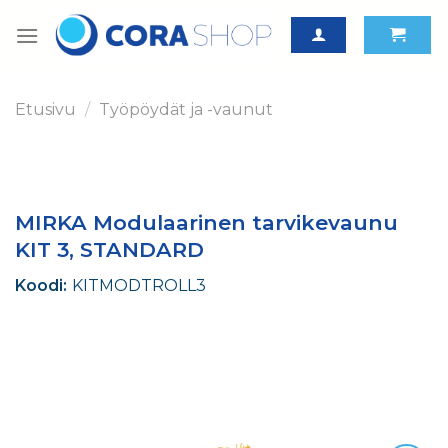
Skip
to
content
Etusivu
/
Työpöydät ja -vaunut
MIRKA Modulaarinen tarvikevaunu
KIT 3, STANDARD
Koodi:
KITMODTROLL3