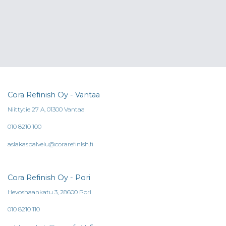
Cora Refinish Oy - Vantaa
Niittytie 27 A, 01300 Vantaa
010 8210 100
asiakaspalvelu@corarefinish.fi
Cora Refinish Oy - Pori
Hevoshaankatu 3, 28600 Pori
010 8210 110