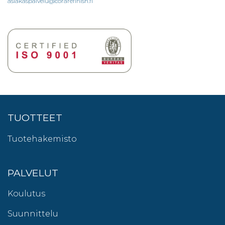
asiakaspalvelu@corarefinish.fi
TUOTTEET
Tuotehakemisto
PALVELUT
Koulutus
Suunnittelu