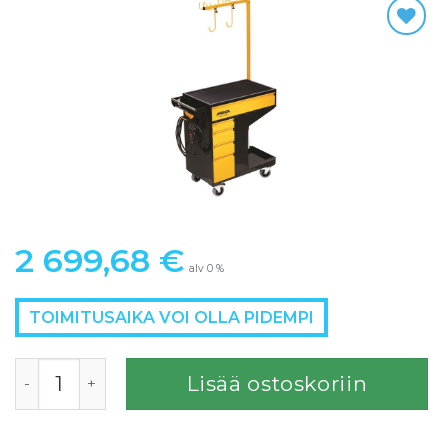
2 699,68
€
alv 0 %
TOIMITUSAIKA VOI OLLA PIDEMPI
MIRKA Modulaarinen tarvikevaunu KIT 3, STANDARD mää
Lisää ostoskoriin