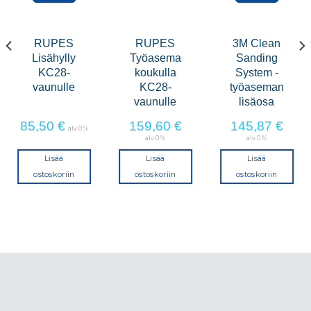
RUPES
RUPES
3M Clean
Lisähylly
Työasema
Sanding
KC28-
koukulla
System -
vaunulle
KC28-
työaseman
vaunulle
lisäosa
85,50
€
159,60
€
145,87
€
alv 0 %
alv 0 %
alv 0 %
Lisää
Lisää
Lisää
ostoskoriin
ostoskoriin
ostoskoriin