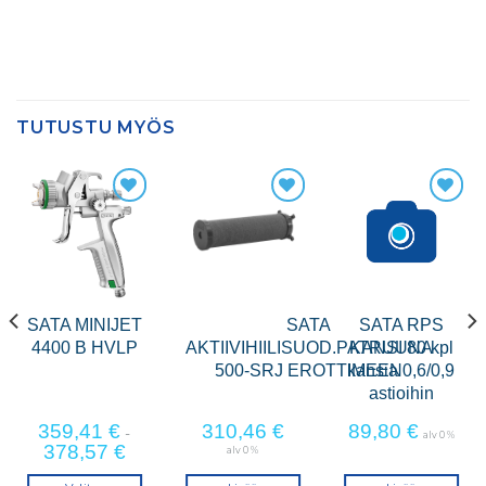
TUTUSTU MYÖS
SATA MINIJET
SATA
SATA RPS
4400 B HVLP
AKTIIVIHIILISUOD.PATRUUNA
KANSI 80 kpl
500-SRJ EROTTIMEEN
kansia 0,6/0,9
astioihin
359,41
€
310,46
€
89,80
€
-
alv 0 %
378,57
€
alv 0 %