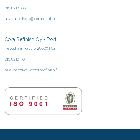
010 8210 100
asiakaspalvelu@corarefinish.fi
Cora Refinish Oy - Pori
Hevoshaankatu 3, 28600 Pori
010 8210 110
asiakaspalvelu@corarefinish.fi