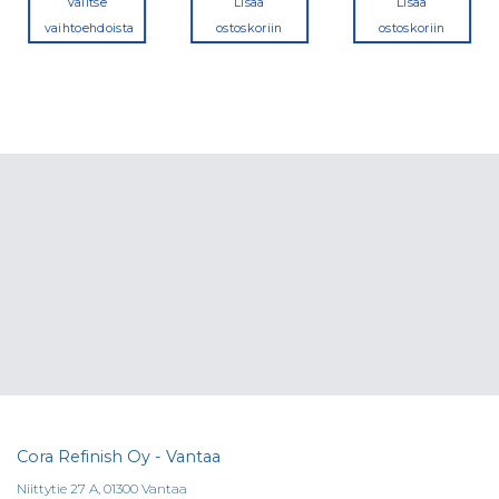
Valitse
Lisää
Lisää
vaihtoehdoista
ostoskoriin
ostoskoriin
Tällä
tuotteella
on
useampi
a.
muunnelma.
Voit
tehdä
valinnat
tuotteen
sivulla.
Cora Refinish Oy - Vantaa
Niittytie 27 A, 01300 Vantaa