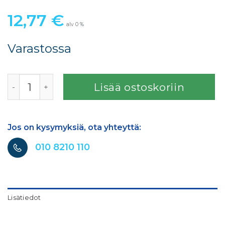
12,77
€
alv 0 %
Varastossa
SATA PROFILE PACKING 17,2 x 28,5 x 5,4 VARIO TOP SPR. m
Lisää ostoskoriin
Jos on kysymyksiä, ota yhteyttä:
010 8210 110
Lisätiedot