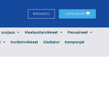
KIRJAUDU
OSTOSKORI
a suojaus
Maalaustarvikkeet
Pesuaineet
t
Korikiinnikkeet
Gladiator
Kampanjat