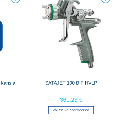
 kansia
SATAJET 100 B F HVLP
361,23
€
Valitse vaihtoehdoista
Tällä
tuotteella