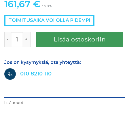
161,67
€
alv 0 %
TOIMITUSAIKA VOI OLLA PIDEMPI
SATA PAINEENSÄÄT.RUNKO 0/424 määrä
Lisää ostoskoriin
Jos on kysymyksiä, ota yhteyttä:
010 8210 110
Lisätiedot