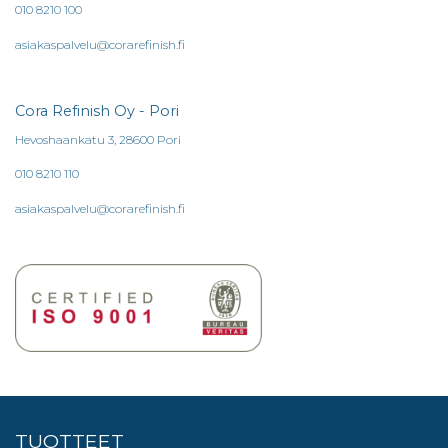
010 8210 100
asiakaspalvelu@corarefinish.fi
Cora Refinish Oy - Pori
Hevoshaankatu 3, 28600 Pori
010 8210 110
asiakaspalvelu@corarefinish.fi
TUOTTEET