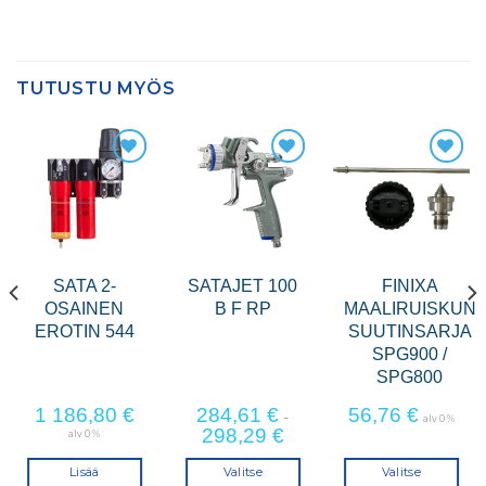
TUTUSTU MYÖS
SATA 2-
SATAJET 100
FINIXA
OSAINEN
B F RP
MAALIRUISKUN
EROTIN 544
SUUTINSARJA
SPG900 /
SPG800
1 186,80
€
284,61
€
56,76
€
-
alv 0 %
298,29
€
alv 0 %
Lisää
Valitse
Valitse