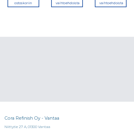
ostoskoriin
vaihtoehdoista
vaihtoehdoista
Tällä
Tällä
tuotteella
tuotteella
on
on
useampi
useampi
muunnelma.
muunnelma
Voit
Voit
tehdä
tehdä
valinnat
valinnat
tuotteen
tuotteen
sivulla.
sivulla.
Cora Refinish Oy - Vantaa
Niittytie 27 A, 01300 Vantaa