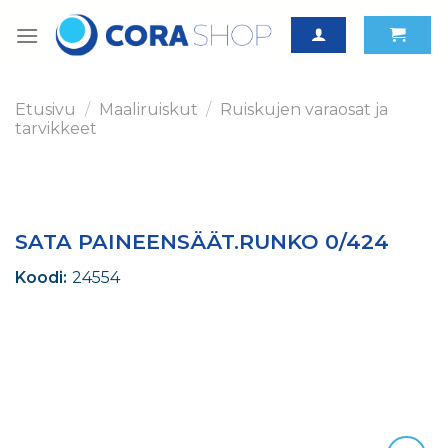
Skip
to
content
Etusivu
/
Maaliruiskut
/
Ruiskujen varaosat ja
tarvikkeet
SATA PAINEENSÄÄT.RUNKO 0/424
Koodi:
24554