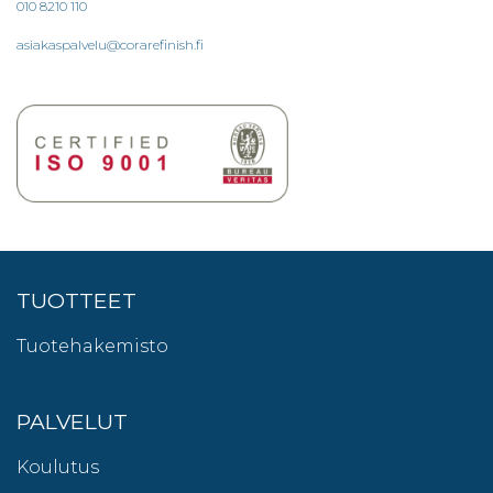
010 8210 110
asiakaspalvelu@corarefinish.fi
TUOTTEET
Tuotehakemisto
PALVELUT
Koulutus