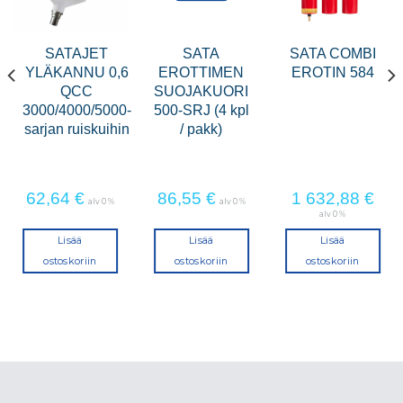
SATAJET
SATA
SATA COMBI
YLÄKANNU 0,6
EROTTIMEN
EROTIN 584
QCC
SUOJAKUORI
3000/4000/5000-
500-SRJ (4 kpl
sarjan ruiskuihin
/ pakk)
62,64
€
86,55
€
1 632,88
€
alv 0 %
alv 0 %
alv 0 %
Lisää
Lisää
Lisää
ostoskoriin
ostoskoriin
ostoskoriin