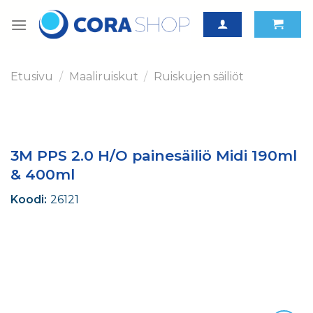
Skip
to
content
Etusivu
/
Maaliruiskut
/
Ruiskujen säiliöt
3M PPS 2.0 H/O painesäiliö Midi 190ml
& 400ml
Koodi:
26121