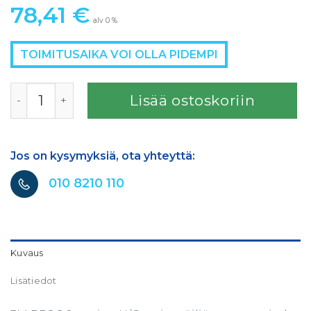
78,41
€
alv 0 %
TOIMITUSAIKA VOI OLLA PIDEMPI
3M PPS 2.0 H/O painesäiliö Midi 190ml & 400ml määrä
Lisää ostoskoriin
Jos on kysymyksiä, ota yhteyttä:
010 8210 110
Kuvaus
Lisätiedot