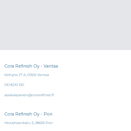
Cora Refinish Oy - Vantaa
Niittytie 27 A, 01300 Vantaa
010 8210 100
asiakaspalvelu@corarefinish.fi
Cora Refinish Oy - Pori
Hevoshaankatu 3, 28600 Pori