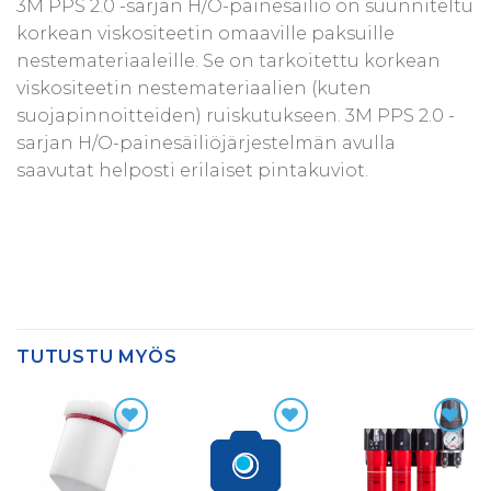
3M PPS 2.0 -sarjan H/O-painesäiliö on suunniteltu
korkean viskositeetin omaaville paksuille
nestemateriaaleille. Se on tarkoitettu korkean
viskositeetin nestemateriaalien (kuten
suojapinnoitteiden) ruiskutukseen. 3M PPS 2.0 -
sarjan H/O-painesäiliöjärjestelmän avulla
saavutat helposti erilaiset pintakuviot.
TUTUSTU MYÖS