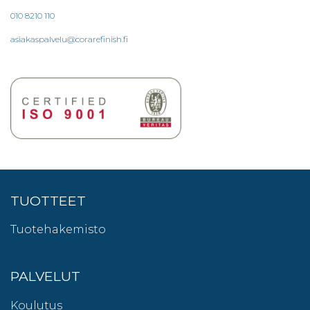
010 8210 110
asiakaspalvelu@corarefinish.fi
TUOTTEET
Tuotehakemisto
PALVELUT
Koulutus