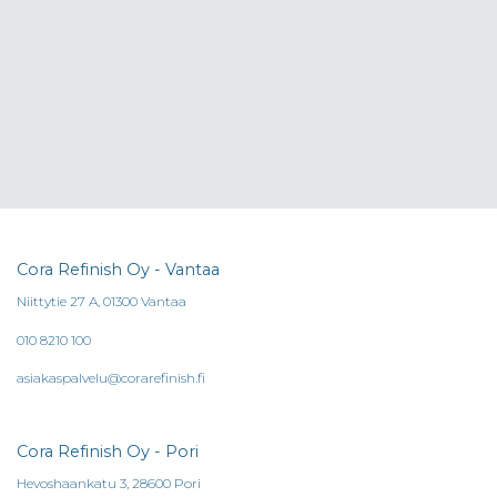
Cora Refinish Oy - Vantaa
Niittytie 27 A, 01300 Vantaa
010 8210 100
asiakaspalvelu@corarefinish.fi
Cora Refinish Oy - Pori
Hevoshaankatu 3, 28600 Pori