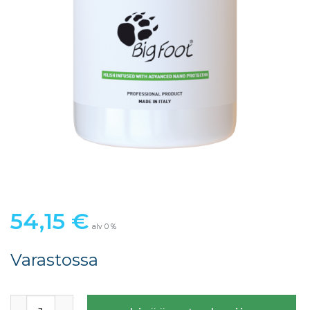
54,15
€
alv 0 %
Varastossa
RUPES Suojaus- ja ylläpitokiillotusaine määrä