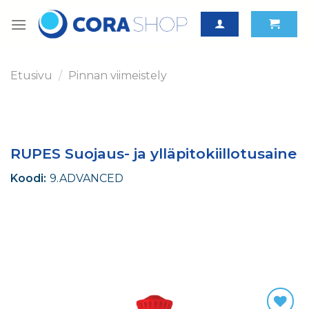
Skip
to
content
Etusivu
/
Pinnan viimeistely
RUPES Suojaus- ja ylläpitokiillotusaine
Koodi:
9.ADVANCED