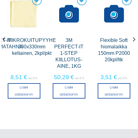
T-IT
MIKROKUITUPYYHE
3M
Flexible Soft
MATAHNA
330x330mm
PERFECT-IT
hiomalaikka
keltainen, 2kpl/pkt
1-STEP
150mm P2000
KIILLOTUS-
20kpl/ltk
AINE, 1KG
8,51
€
50,29
€
3,51
€
alv 0 %
alv 0 %
alv 0 %
Lisää
Lisää
Lisää
ostoskoriin
ostoskoriin
ostoskoriin