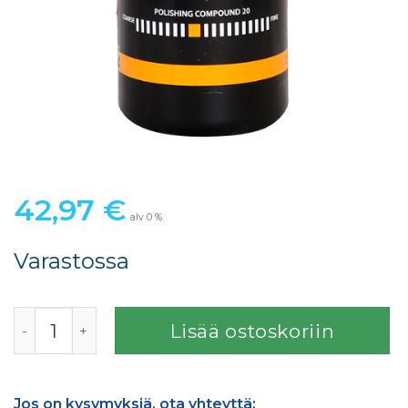
42,97
€
alv 0 %
Varastossa
Polarshine 20 kiillotusaine keskikarkea - 1L määrä
Lisää ostoskoriin
Jos on kysymyksiä, ota yhteyttä: