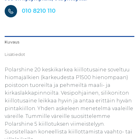
010 8210 110
Kuvaus
Lisätiedot
Polarshine 20 keskikarkea kiillotusaine soveltuu
hiomajälkien (karkeudesta P1500 hienompaan)
poistoon tuoreilta ja pehmeiltä maali- ja
kirkaslakkapinnoilta. Vesipohjainen, silikoniton
kiillotusaine leikkaa hyvin ja antaa erittäin hyvän
pintakiillon. Yhden askeleen menetelmä vaaleille
väreille. Tummille väreille suosittelemme
Polarshine 5 kiillotuksen viimeistelyyn.
Suositellaan koneellista kiillottamista vaahto- tai