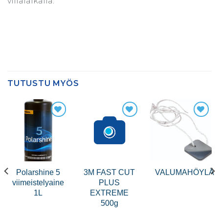
villalaikalla.
TUTUSTU MYÖS
Polarshine 5
3M FAST CUT
VALUMAHÖYLÄ
viimeistelyaine
PLUS
1L
EXTREME
500g