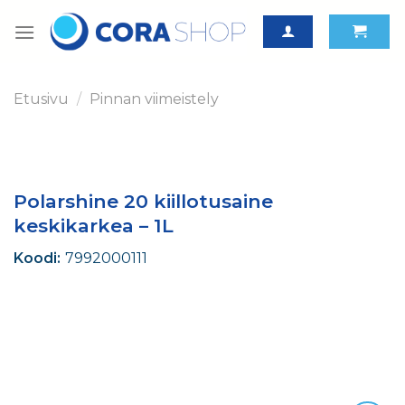
Skip
to
content
Etusivu
/
Pinnan viimeistely
Polarshine 20 kiillotusaine
keskikarkea – 1L
Koodi:
7992000111