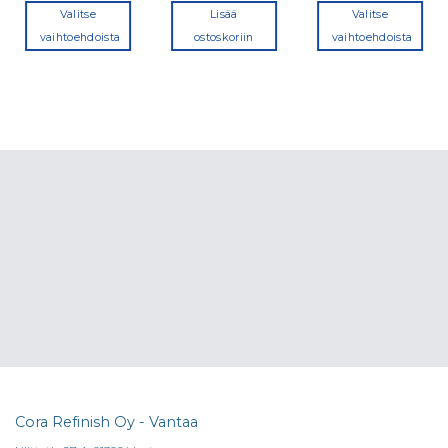
Valitse
Lisää
Valitse
vaihtoehdoista
ostoskoriin
vaihtoehdoista
Tällä
Tällä
tuotteella
tuotteella
on
on
useampi
useampi
muunnelma.
muunnelma
Voit
Voit
tehdä
tehdä
valinnat
valinnat
tuotteen
tuotteen
sivulla.
sivulla.
Cora Refinish Oy - Vantaa