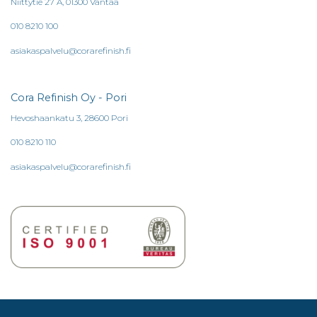
Niittytie 27 A, 01300 Vantaa
010 8210 100
asiakaspalvelu@corarefinish.fi
Cora Refinish Oy - Pori
Hevoshaankatu 3, 28600 Pori
010 8210 110
asiakaspalvelu@corarefinish.fi