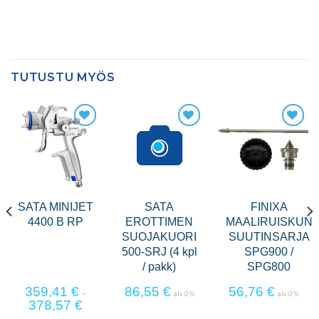
TUTUSTU MYÖS
SATA MINIJET
SATA
FINIXA
4400 B RP
EROTTIMEN
MAALIRUISKUN
SUOJAKUORI
SUUTINSARJA
500-SRJ (4 kpl
SPG900 /
/ pakk)
SPG800
359,41
€
86,55
€
56,76
€
-
alv 0 %
alv 0 %
378,57
€