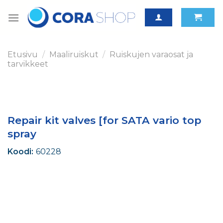
Skip
to
content
Etusivu
/
Maaliruiskut
/
Ruiskujen varaosat ja
tarvikkeet
Repair kit valves [for SATA vario top
spray
Koodi:
60228