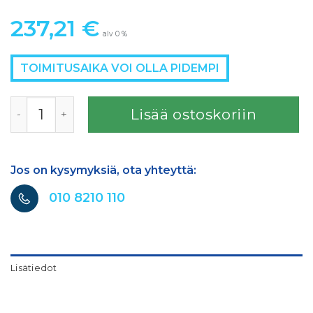
237,21
€
alv 0 %
TOIMITUSAIKA VOI OLLA PIDEMPI
Repair kit valves [for SATA vario top spray määrä
Lisää ostoskoriin
Jos on kysymyksiä, ota yhteyttä:
010 8210 110
Lisätiedot