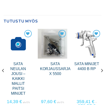
TUTUSTU MYÖS
SATA
SATA
SATA MINIJET
N
NEULAN
KORJAUSSARJA
4400 B RP
JOUSI –
X 5500
KAIKKI
MALLIT
PAITSI
MINIJET
14,39
€
97,60
€
359,41
€
-
alv 0 %
alv 0 %