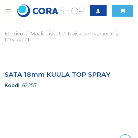
Skip
to
content
Etusivu
/
Maaliruiskut
/
Ruiskujen varaosat ja
tarvikkeet
SATA 18mm KUULA TOP SPRAY
Koodi:
62257