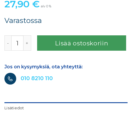
27,90
€
alv 0 %
Varastossa
SATA 18mm KUULA TOP SPRAY määrä
Lisää ostoskoriin
Jos on kysymyksiä, ota yhteyttä:
010 8210 110
Lisätiedot