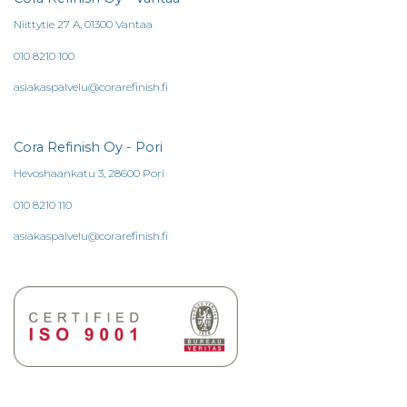
Niittytie 27 A, 01300 Vantaa
010 8210 100
asiakaspalvelu@corarefinish.fi
Cora Refinish Oy - Pori
Hevoshaankatu 3, 28600 Pori
010 8210 110
asiakaspalvelu@corarefinish.fi