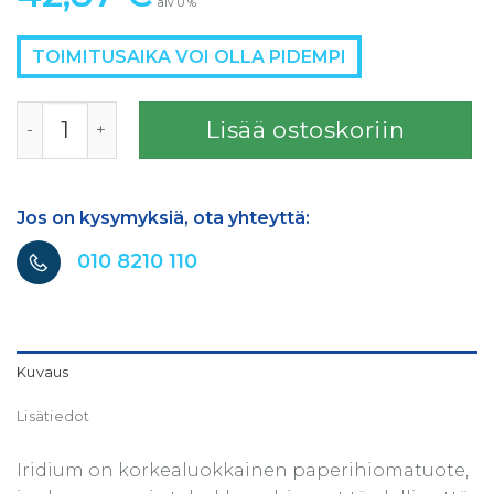
alv 0 %
TOIMITUSAIKA VOI OLLA PIDEMPI
IRIDIUM 81x130mm 54R 320 100/Pakk määrä
Lisää ostoskoriin
Jos on kysymyksiä, ota yhteyttä:
010 8210 110
Kuvaus
Lisätiedot
Iridium on korkealuokkainen paperihiomatuote,