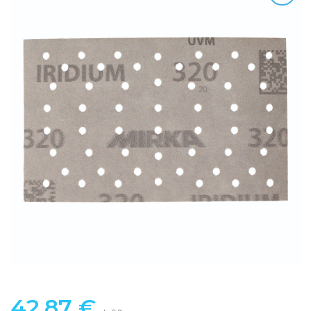
42,87
€