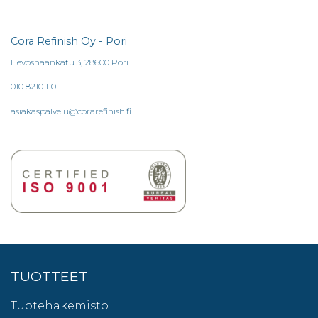
Cora Refinish Oy - Pori
Hevoshaankatu 3, 28600 Pori
010 8210 110
asiakaspalvelu@corarefinish.fi
TUOTTEET
Tuotehakemisto