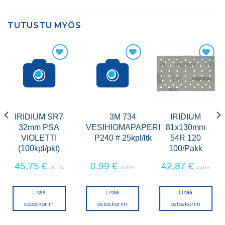
TUTUSTU MYÖS
IRIDIUM SR7
3M 734
IRIDIUM
32mm PSA
VESIHIOMAPAPERI
81x130mm
VIOLETTI
P240 # 25kpl/ltk
54R 120
(100kpl/pkt)
100/Pakk
45,75
€
0,99
€
42,87
€
alv 0 %
alv 0 %
alv 0 %
Lisää
Lisää
Lisää
ostoskoriin
ostoskoriin
ostoskoriin