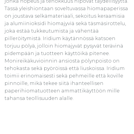
jonka nopeus ja tehokkuus hipovat täydellisyyttä.
Tässä yleishiontaan soveltuvassa hiomapaperissa
on joustava selkämateriaali, sekoitus keraamisia
ja alumiinioksidi hiomajyviä sekä täsmäsirottelu,
joka estää tukkeutumista ja vähentää
pilleröitymistä. Iridium käytännössä katsoen
torjuu pölyä, jolloin hiomajyvät pysyvät terävinä
pidempään ja tuotteen käyttöikä pitenee.
Monireikäkuvioinnin ansiosta pölynpoisto on
tehokasta sekä pyöröissä että liuskoissa. Iridium
toimii erinomaisesti sekä pehmeille että koville
pinnoille, mikä tekee siitä ihanteellisen
paperihiomatuotteen ammattikäyttöön mille
tahansa teollisuuden alalle.