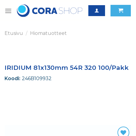
Skip
to
content
Etusivu
/
Hiomatuotteet
IRIDIUM 81x130mm 54R 320 100/Pakk
Koodi:
246B109932