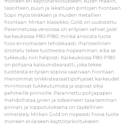
moneen eri käyttötarkoitukseen, kuten maalin,
tasoitteen, puun ja lakattujen pintojen hiontaan.
Sopii myös teräksen ja muiden metallien
hiontaan. Mirkan klassikko, Gold, on uudistettu.
Parannetussa versiossa on erityisen vahvat jyvät
karkeuksissa P80-P180, minkä ansiosta tuote
hioo erinomaisen tehokkaasti. Ihanteellinen
sirottelu tekee tuotteesta nopeamman, eikä se
tukkeudu niin helposti. Karkeuksissa P80-P180
on pohjana kalsiumstearaatti, joka tekee
tuotteista erityisen sopivia vaativaan hiontaan.
Hienommat sinkkistearaattipohjaiset karkeudet
minimoivat tukkeutumista ja sopivat siksi
pehmeille pinnoille. Parannettu pohjapaperi
mahdollistaa jyvien ja sideaineen tasaisemman
pinnan, ja lopputuloksena on täydellinen
viimeistely. Mirkan Gold on nopeasti hiova tuote
moneen erilaiseen käyttötarkoitukseen.