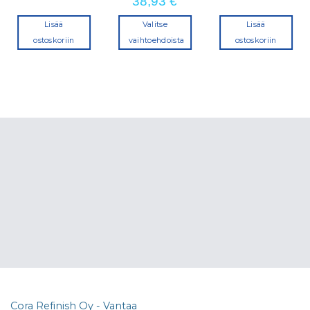
38,93
€
Lisää
Valitse
Lisää
ostoskoriin
vaihtoehdoista
ostoskoriin
Tällä
tuotteella
on
useampi
muunnelma.
Voit
tehdä
valinnat
tuotteen
sivulla.
Cora Refinish Oy - Vantaa