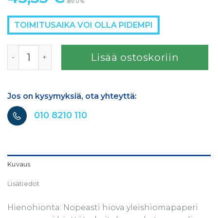
alv 0 %
TOIMITUSAIKA VOI OLLA PIDEMPI
GOLD 150mm P800 GRIP määrä
Lisää ostoskoriin
Jos on kysymyksiä, ota yhteyttä:
010 8210 110
Kuvaus
Lisätiedot
Hienohionta: Nopeasti hiova yleishiomapaperi