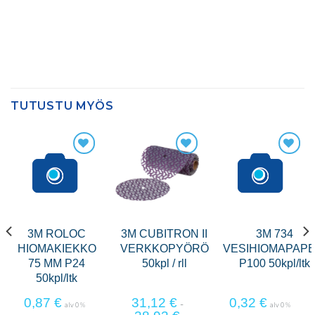
TUTUSTU MYÖS
3M ROLOC
3M CUBITRON II
3M 734
HIOMAKIEKKO
VERKKOPYÖRÖ
VESIHIOMAPAPE
75 MM P24
50kpl / rll
P100 50kpl/ltk
50kpl/ltk
0,87
€
31,12
€
0,32
€
-
alv 0 %
alv 0 %