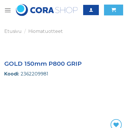
Skip
to
content
Etusivu
/
Hiomatuotteet
GOLD 150mm P800 GRIP
Koodi:
2362209981