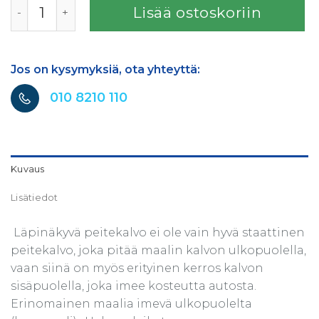
FINIXA SUOJAKALVO 40CM x 150M KOSTEILLE PINNOILLE 
Lisää ostoskoriin
Jos on kysymyksiä, ota yhteyttä:
010 8210 110
Kuvaus
Lisätiedot
 Läpinäkyvä peitekalvo ei ole vain hyvä staattinen
peitekalvo, joka pitää maalin kalvon ulkopuolella,
vaan siinä on myös erityinen kerros kalvon
sisäpuolella, joka imee kosteutta autosta. 
Erinomainen maalia imevä ulkopuolelta