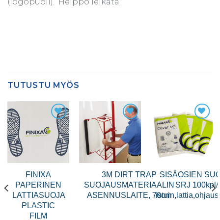
(logopuoli).  Helppo leikata.
TUTUSTU MYÖS
FINIXA
3M DIRT TRAP
SISÄOSIEN SU
PAPERINEN
SUOJAUSMATERIAALIN
SRJ 100kpl/l
LATTIASUOJA
ASENNUSLAITE, 70cm
istuin,lattia,ohja
PLASTIC
FILM