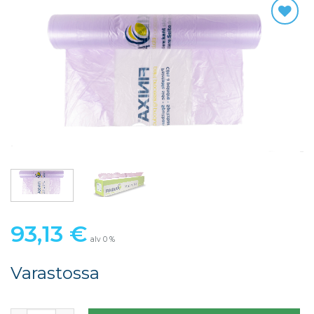
93,13
€
alv 0 %
Varastossa