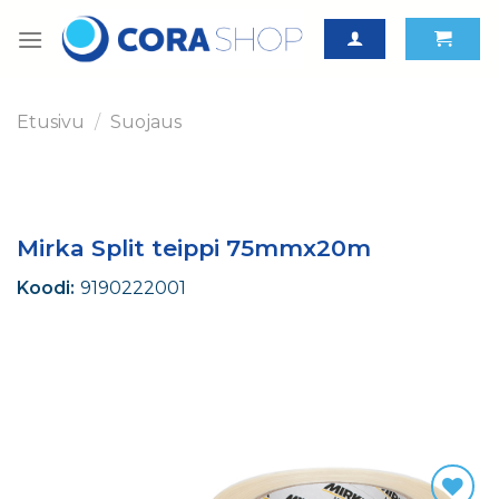
Skip
to
content
Etusivu
/
Suojaus
Mirka Split teippi 75mmx20m
Koodi:
9190222001