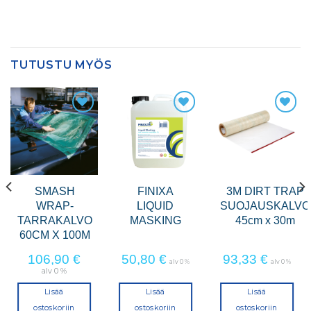
TUTUSTU MYÖS
SMASH
FINIXA
3M DIRT TRAP
WRAP-
LIQUID
SUOJAUSKALVO
TARRAKALVO
MASKING
45cm x 30m
60CM X 100M
106,90
€
50,80
€
93,33
€
alv 0 %
alv 0 %
alv 0 %
Lisää
Lisää
Lisää
ostoskoriin
ostoskoriin
ostoskoriin