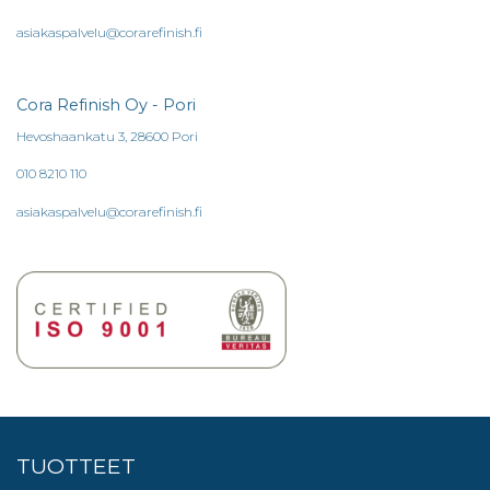
asiakaspalvelu@corarefinish.fi
Cora Refinish Oy - Pori
Hevoshaankatu 3, 28600 Pori
010 8210 110
asiakaspalvelu@corarefinish.fi
TUOTTEET