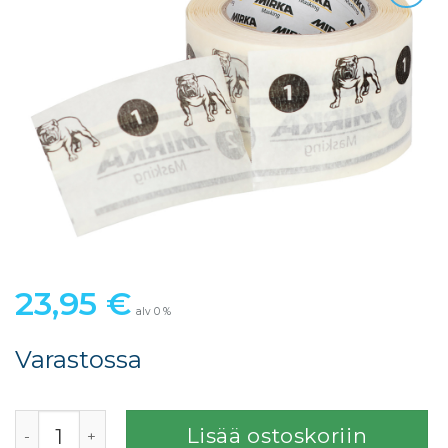
23,95
€
alv 0 %
Varastossa
Mirka Split teippi 75mmx20m määrä
Lisää ostoskoriin