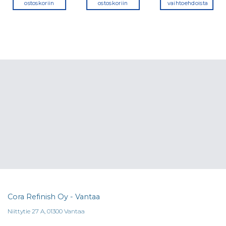
ostoskoriin
ostoskoriin
vaihtoehdoista
Tällä
tuotteella
on
useampi
a.
muunnelma
Voit
tehdä
valinnat
tuotteen
sivulla.
Cora Refinish Oy - Vantaa
Niittytie 27 A, 01300 Vantaa