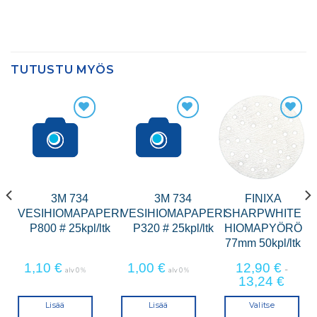
TUTUSTU MYÖS
3M 734
3M 734
FINIXA
VESIHIOMAPAPERI
VESIHIOMAPAPERI
SHARPWHITE
P800 # 25kpl/ltk
P320 # 25kpl/ltk
HIOMAPYÖRÖ
77mm 50kpl/ltk
1,10
€
1,00
€
12,90
€
-
alv 0 %
alv 0 %
13,24
€
Lisää
Lisää
Valitse