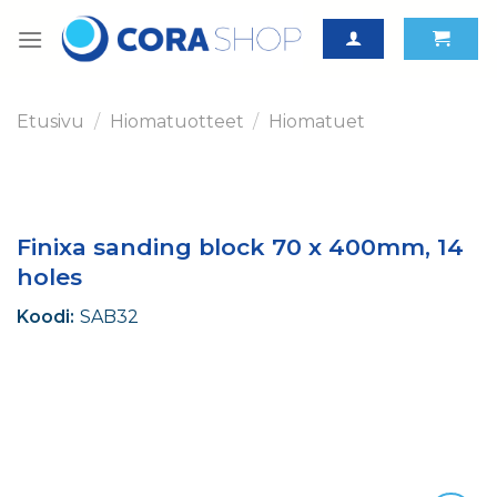
Skip
to
content
Etusivu
/
Hiomatuotteet
/
Hiomatuet
Finixa sanding block 70 x 400mm, 14
holes
Koodi:
SAB32