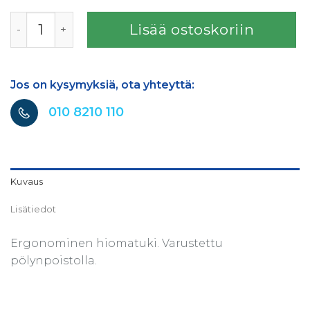
Finixa sanding block 70 x 400mm, 14 holes määrä
Lisää ostoskoriin
Jos on kysymyksiä, ota yhteyttä:
010 8210 110
Kuvaus
Lisätiedot
Ergonominen hiomatuki. Varustettu
pölynpoistolla.