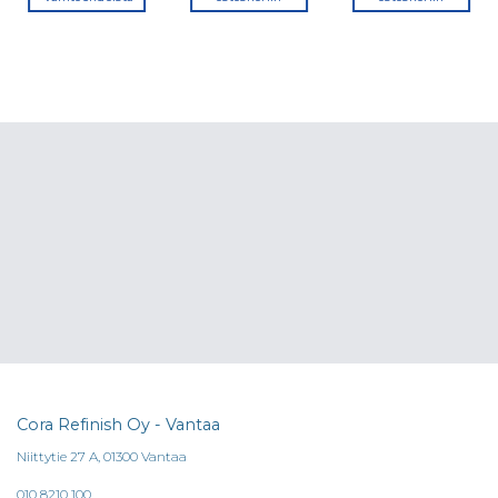
Tällä
tuotteella
on
useampi
muunnelma.
Voit
tehdä
valinnat
tuotteen
sivulla.
Cora Refinish Oy - Vantaa
Niittytie 27 A, 01300 Vantaa
010 8210 100