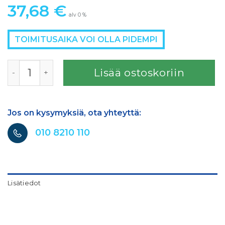
37,68
€
alv 0 %
TOIMITUSAIKA VOI OLLA PIDEMPI
FINIXA Ceramic tarrapyörö 150mm Purple 15R P180 määrä
Lisää ostoskoriin
Jos on kysymyksiä, ota yhteyttä:
010 8210 110
Lisätiedot