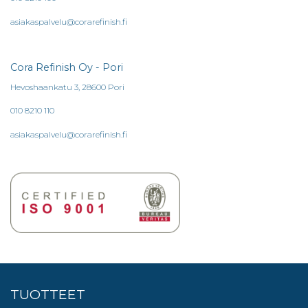
asiakaspalvelu@corarefinish.fi
Cora Refinish Oy - Pori
Hevoshaankatu 3, 28600 Pori
010 8210 110
asiakaspalvelu@corarefinish.fi
TUOTTEET