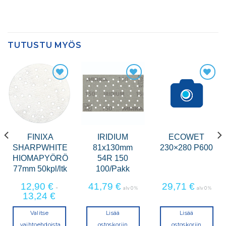
TUTUSTU MYÖS
FINIXA
IRIDIUM
ECOWET
SHARPWHITE
81x130mm
230×280 P600
HIOMAPYÖRÖ
54R 150
77mm 50kpl/ltk
100/Pakk
12,90
€
41,79
€
29,71
€
-
alv 0 %
alv 0 %
13,24
€
Valitse
Lisää
Lisää
vaihtoehdoista
ostoskoriin
ostoskoriin