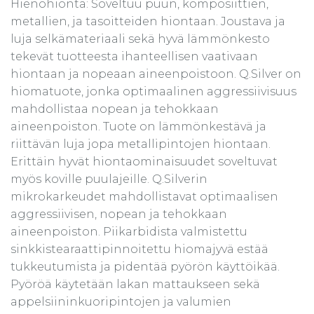
Hienohionta: Soveltuu puun, komposiittien,
metallien, ja tasoitteiden hiontaan. Joustava ja
luja selkämateriaali sekä hyvä lämmönkesto
tekevät tuotteesta ihanteellisen vaativaan
hiontaan ja nopeaan aineenpoistoon. Q.Silver on
hiomatuote, jonka optimaalinen aggressiivisuus
mahdollistaa nopean ja tehokkaan
aineenpoiston. Tuote on lämmönkestävä ja
riittävän luja jopa metallipintojen hiontaan.
Erittäin hyvät hiontaominaisuudet soveltuvat
myös koville puulajeille. Q.Silverin
mikrokarkeudet mahdollistavat optimaalisen
aggressiivisen, nopean ja tehokkaan
aineenpoiston. Piikarbidista valmistettu
sinkkistearaattipinnoitettu hiomajyvä estää
tukkeutumista ja pidentää pyörön käyttöikää.
Pyöröä käytetään lakan mattaukseen sekä
appelsiininkuoripintojen ja valumien