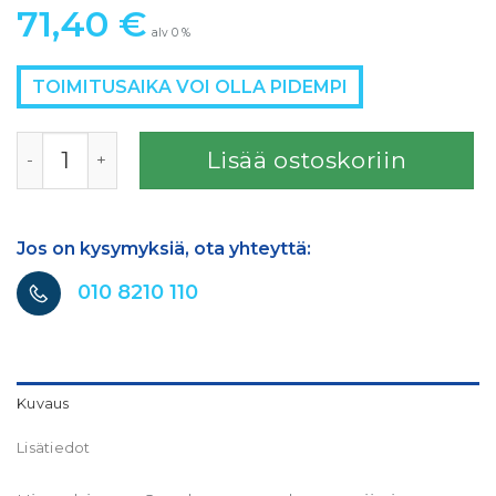
71,40
€
alv 0 %
TOIMITUSAIKA VOI OLLA PIDEMPI
COARSE CUT Q-SILVER 70x420 P180 100pl/ltk määrä
Lisää ostoskoriin
Jos on kysymyksiä, ota yhteyttä:
010 8210 110
Kuvaus
Lisätiedot