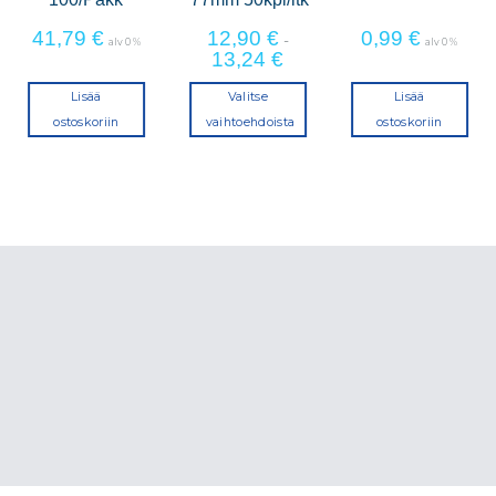
41,79
€
12,90
€
0,99
€
-
alv 0 %
alv 0 %
13,24
€
Lisää
Valitse
Lisää
ostoskoriin
vaihtoehdoista
ostoskoriin
Tällä
tuotteella
on
useampi
muunnelma.
Voit
tehdä
valinnat
tuotteen
sivulla.