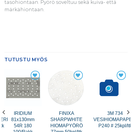
tasohiontaan. Pyörö soveltuu sekä kuiva- että
märkähiontaan.
TUTUSTU MYÖS
IRIDIUM
FINIXA
3M 734
ERI
81x130mm
SHARPWHITE
VESIHIOMAPAPE
tk
54R 180
HIOMAPYÖRÖ
P240 # 25kpl/ltk
100/Pakk
77mm 50kpl/ltk