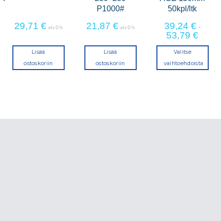
P1000#
50kpl/ltk
29,71
€
21,87
€
39,24
€
-
alv 0 %
alv 0 %
53,79
€
Lisää
Lisää
Valitse
ostoskoriin
ostoskoriin
vaihtoehdoista
Tällä
tuotteella
on
useampi
muunnelma
Voit
tehdä
valinnat
tuotteen
sivulla.