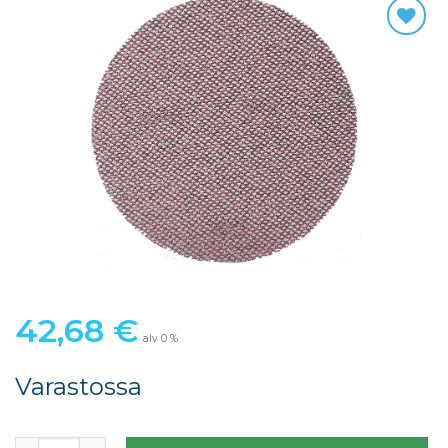
42,68
€
alv 0 %
Varastossa
ABRANET ACE HD 150mm P40 25kpl/ltk määrä