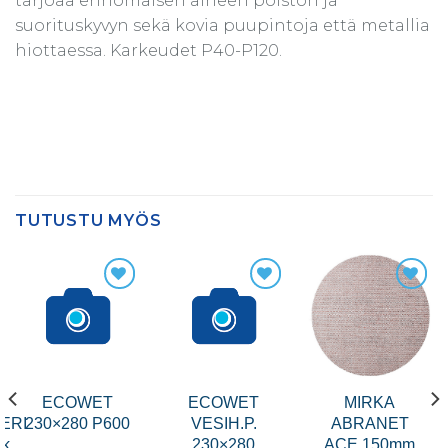
tarjoaa erinomaisen aineen poiston ja
suorituskyvyn sekä kovia puupintoja että metallia
hiottaessa. Karkeudet P40-P120.
TUTUSTU MYÖS
ECOWET
ECOWET
MIRKA
ERI
230×280 P600
VESIH.P.
ABRANET
tk
230×280
ACE 150mm