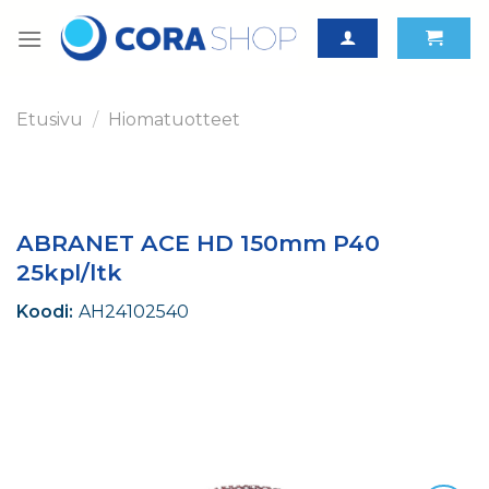
Skip
to
content
Etusivu
/
Hiomatuotteet
ABRANET ACE HD 150mm P40
25kpl/ltk
Koodi:
AH24102540