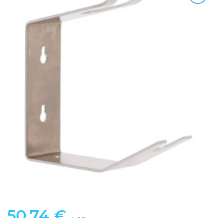
50,74
€