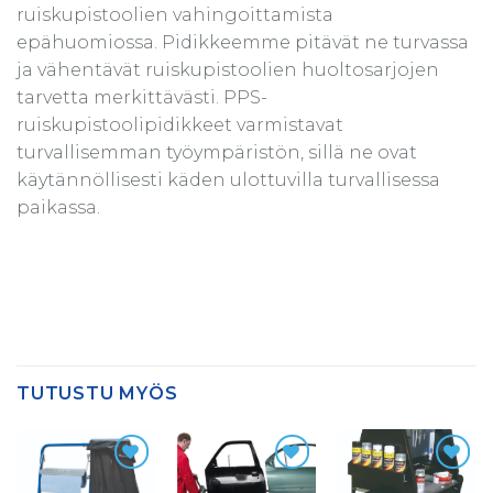
ruiskupistoolien vahingoittamista
epähuomiossa. Pidikkeemme pitävät ne turvassa
ja vähentävät ruiskupistoolien huoltosarjojen
tarvetta merkittävästi. PPS-
ruiskupistoolipidikkeet varmistavat
turvallisemman työympäristön, sillä ne ovat
käytännöllisesti käden ulottuvilla turvallisessa
paikassa.
TUTUSTU MYÖS