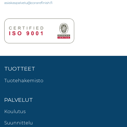
asiakaspalvelu@corarefinish.fi
TUOTTEET
Tuotehakemisto
PALVELUT
Koulutus
Suunnittelu