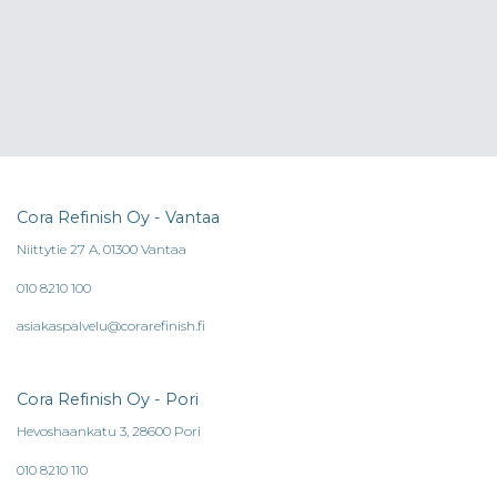
Cora Refinish Oy - Vantaa
Niittytie 27 A, 01300 Vantaa
010 8210 100
asiakaspalvelu@corarefinish.fi
Cora Refinish Oy - Pori
Hevoshaankatu 3, 28600 Pori
010 8210 110