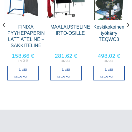
FINIXA
MAALAUSTELINE
Keskikokoinen
PYYHEPAPERIN
IRTO-OSILLE
työkärry
LATTIATELINE +
TEQWC3
SÄKKITELINE
158,66
€
281,62
€
498,02
€
alv 0 %
alv 0 %
alv 0 %
Lisää
Lisää
Lisää
ostoskoriin
ostoskoriin
ostoskoriin