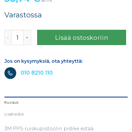
alv 0 %
Varastossa
3M PPS TELINE MAALIRUISKUILLE määrä
Lisää ostoskoriin
Jos on kysymyksiä, ota yhteyttä:
010 8210 110
Kuvaus
Lisätiedot
3M PPS-ruiskupistoolin pidike estää