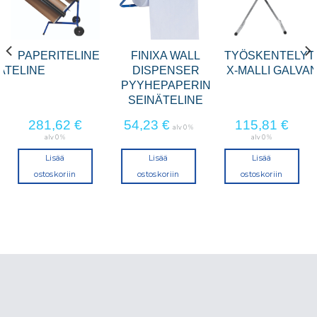
PAPERITELINE
FINIXA WALL
TYÖSKENTELYT
ATELINE
DISPENSER
X-MALLI GALVA
PYYHEPAPERIN
SEINÄTELINE
281,62
€
54,23
€
115,81
€
alv 0 %
alv 0 %
alv 0 %
Lisää
Lisää
Lisää
ostoskoriin
ostoskoriin
ostoskoriin