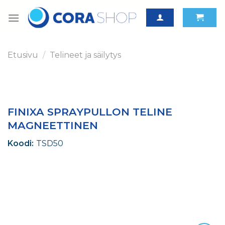
Skip
to
content
Etusivu
/
Telineet ja säilytys
FINIXA SPRAYPULLON TELINE
MAGNEETTINEN
Koodi:
TSD50