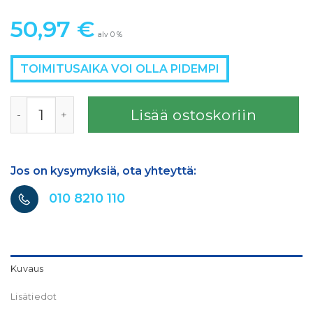
50,97
€
alv 0 %
TOIMITUSAIKA VOI OLLA PIDEMPI
FINIXA SPRAYPULLON TELINE MAGNEETTINEN määrä
Lisää ostoskoriin
Jos on kysymyksiä, ota yhteyttä:
010 8210 110
Kuvaus
Lisätiedot