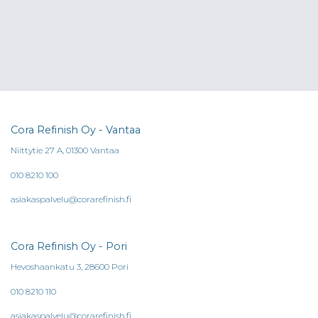
Cora Refinish Oy - Vantaa
Niittytie 27 A, 01300 Vantaa
010 8210 100
asiakaspalvelu@corarefinish.fi
Cora Refinish Oy - Pori
Hevoshaankatu 3, 28600 Pori
010 8210 110
asiakaspalvelu@corarefinish.fi