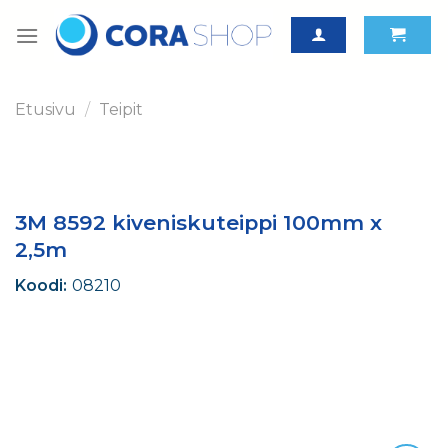
Skip
to
content
Etusivu
/
Teipit
3M 8592 kiveniskuteippi 100mm x
2,5m
Koodi:
08210