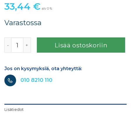
33,44
€
alv 0 %
Varastossa
3M 8592 kiveniskuteippi 100mm x 2,5m määrä
Lisää ostoskoriin
Jos on kysymyksiä, ota yhteyttä:
010 8210 110
Lisätiedot