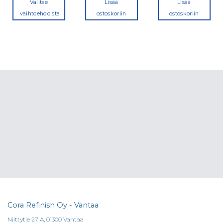
Valitse
Lisää
Lisää
vaihtoehdoista
ostoskoriin
ostoskoriin
Tällä
tuotteella
on
useampi
muunnelma.
Voit
tehdä
valinnat
tuotteen
sivulla.
Cora Refinish Oy - Vantaa
Niittytie 27 A, 01300 Vantaa