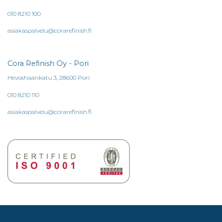
010 8210 100
asiakaspalvelu@corarefinish.fi
Cora Refinish Oy - Pori
Hevoshaankatu 3, 28600 Pori
010 8210 110
asiakaspalvelu@corarefinish.fi