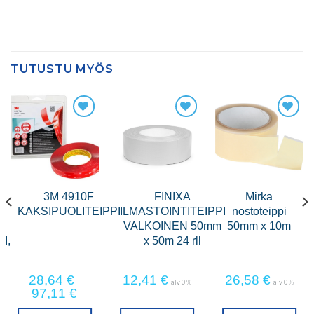
TUTUSTU MYÖS
3M 4910F
FINIXA
Mirka
KAKSIPUOLITEIPPI
ILMASTOINTITEIPPI
nostoteippi
VALKOINEN 50mm
50mm x 10m
I,
x 50m 24 rll
28,64
€
12,41
€
26,58
€
-
alv 0 %
alv 0 %
97,11
€