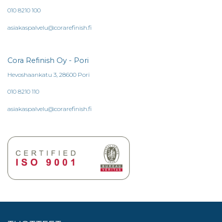
010 8210 100
asiakaspalvelu@corarefinish.fi
Cora Refinish Oy - Pori
Hevoshaankatu 3, 28600 Pori
010 8210 110
asiakaspalvelu@corarefinish.fi