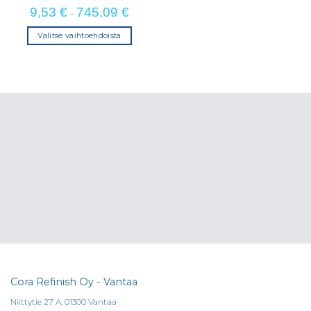
9,53
€
745,09
€
-
Valitse vaihtoehdoista
Tällä
tuotteella
on
useampi
muunnelma.
Voit
tehdä
valinnat
tuotteen
sivulla.
Cora Refinish Oy - Vantaa
Niittytie 27 A, 01300 Vantaa