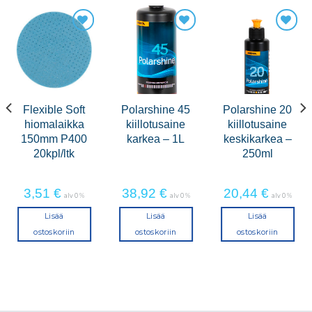
Flexible Soft
Polarshine 45
Polarshine 20
hiomalaikka
kiillotusaine
kiillotusaine
150mm P400
karkea – 1L
keskikarkea –
20kpl/ltk
250ml
3,51
€
38,92
€
20,44
€
alv 0 %
alv 0 %
alv 0 %
Lisää
Lisää
Lisää
ostoskoriin
ostoskoriin
ostoskoriin