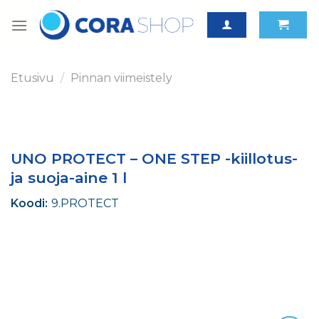
Skip
to
content
Etusivu
/
Pinnan viimeistely
UNO PROTECT – ONE STEP -kiillotus-
ja suoja-aine 1 l
Koodi:
9.PROTECT