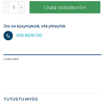
UNO PROTECT - ONE STEP -kiillotus- ja suoja-aine 1 l mää
Lisää ostoskoriin
Jos on kysymyksiä, ota yhteyttä:
010 8210 110
Lisätiedot
TUTUSTU MYÖS