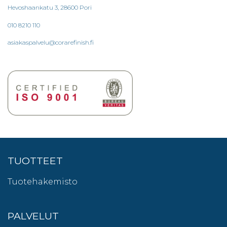
Hevoshaankatu 3, 28600 Pori
010 8210 110
asiakaspalvelu@corarefinish.fi
TUOTTEET
Tuotehakemisto
PALVELUT