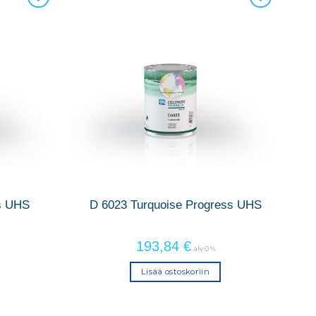
s UHS
D 6023 Turquoise Progress UHS
193,84
€
alv 0 %
Lisää ostoskoriin