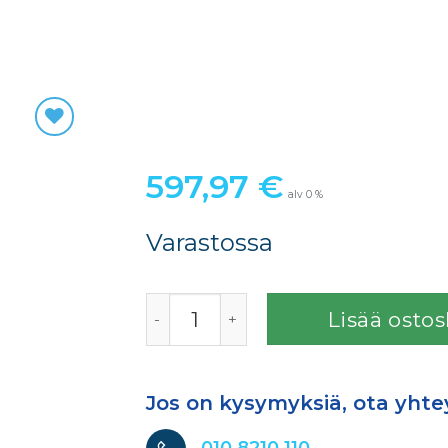
597,97
€
alv 0 %
Varastossa
T4900 OneVisit Modifier ST määrä
Lisää ostos
Jos on kysymyksiä, ota yhte
010 8210 110