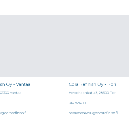
ish Oy - Vantaa
Cora Refinish Oy - Pori
, 01300 Vantaa
Hevoshaankatu 3, 28600 Pori
010 8210 110
u@corarefinish.fi
asiakaspalvelu@corarefinish.fi