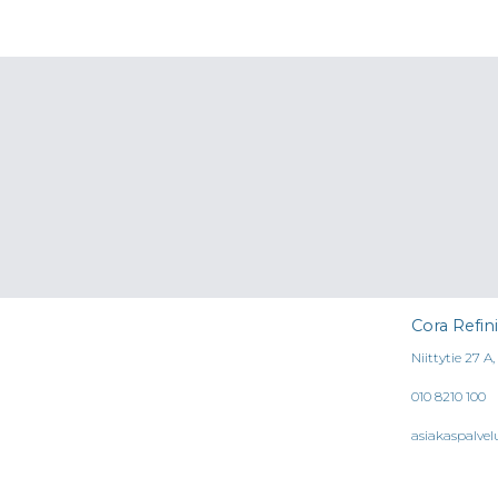
Cora Refin
Niittytie 27 A
010 8210 100
asiakaspalvel