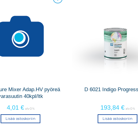
re Mixer Adap.HV pyöreä
D 6021 Indigo Progres
varasuutin 40kpl/ltk
4,01
€
193,84
€
alv 0 %
alv 0 %
Lisää ostoskoriin
Lisää ostoskoriin