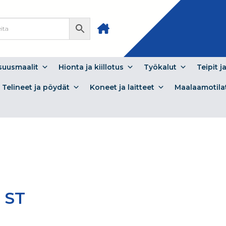
isuusmaalit
Hionta ja kiillotus
Työkalut
Teipit j
Telineet ja pöydät
Koneet ja laitteet
Maalaamotila
r ST