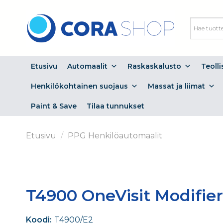
Skip
to
content
Etusivu
Automaalit
Raskaskalusto
Teoll
Henkilökohtainen suojaus
Massat ja liimat
Paint & Save
Tilaa tunnukset
Etusivu
/
PPG Henkilöautomaalit
T4900 OneVisit Modifie
Koodi:
T4900/E2