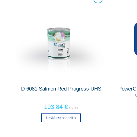
UHS
D 6081 Salmon Red Progress UHS
PowerCu
193,84
€
alv 0 %
Lisää ostoskoriin