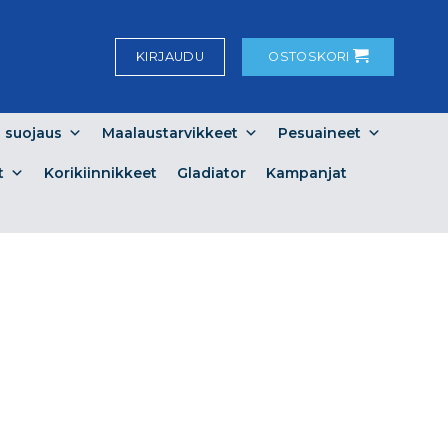
KIRJAUDU
OSTOSKORI
a suojaus
Maalaustarvikkeet
Pesuaineet
t
Korikiinnikkeet
Gladiator
Kampanjat