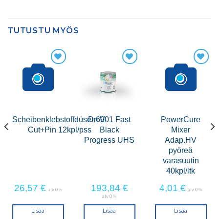
TUTUSTU MYÖS
Scheibenklebstoffdüsem.V-
D 6001 Fast
PowerCure
Cut+Pin 12kpl/pss
Black
Mixer
Progress UHS
Adap.HV
pyöreä
varasuutin
40kpl/ltk
26,57
€
193,84
€
4,01
€
alv 0 %
alv 0 %
alv 0 %
Lisää
Lisää
Lisää