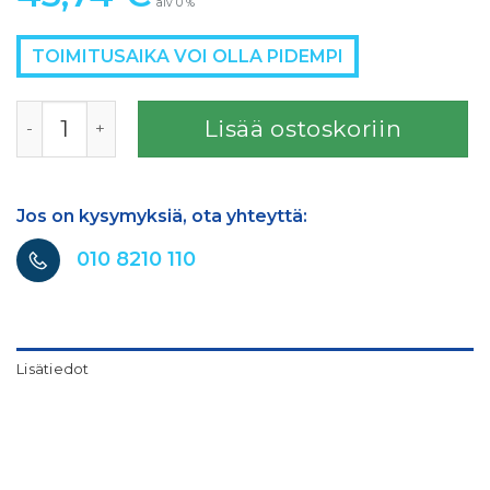
alv 0 %
TOIMITUSAIKA VOI OLLA PIDEMPI
T 495 ENVIROBASE OHENNE HIDAS määrä
Lisää ostoskoriin
Jos on kysymyksiä, ota yhteyttä:
010 8210 110
Lisätiedot