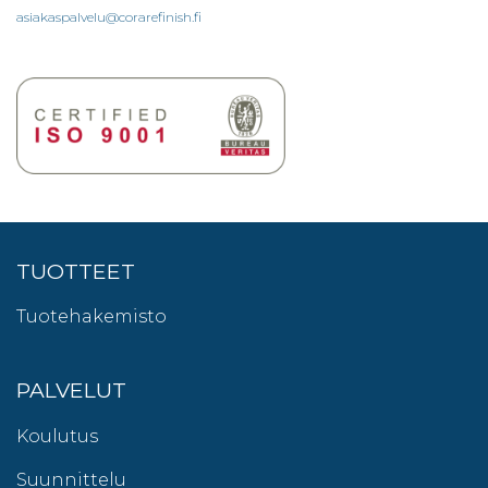
asiakaspalvelu@corarefinish.fi
TUOTTEET
Tuotehakemisto
PALVELUT
Koulutus
Suunnittelu