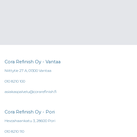
Cora Refinish Oy - Vantaa
Niittytie 27 A, 01300 Vantaa
010 8210 100
asiakaspalvelu@corarefinish.fi
Cora Refinish Oy - Pori
Hevoshaankatu 3, 28600 Pori
010 8210 110