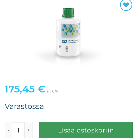
175,45
€
alv 0 %
Varastossa
T 462 FINE RED PEARL ENVIROBASE UPGRADE määrä
Lisää ostoskoriin