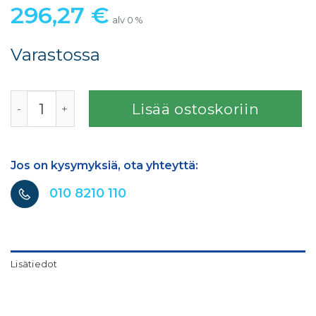
296,27
€
alv 0 %
Varastossa
T 4032 VIOLA FANTASY EB HIGH PERFORMANCE määrä
Lisää ostoskoriin
Jos on kysymyksiä, ota yhteyttä:
010 8210 110
Lisätiedot