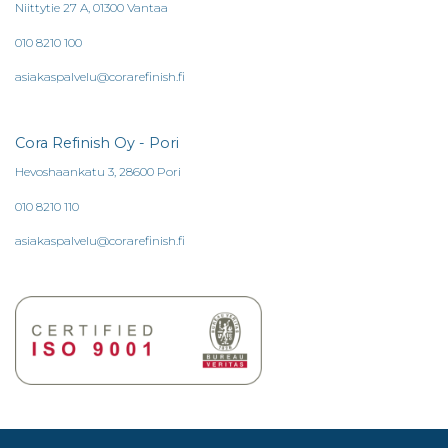
Niittytie 27 A, 01300 Vantaa
010 8210 100
asiakaspalvelu@corarefinish.fi
Cora Refinish Oy - Pori
Hevoshaankatu 3, 28600 Pori
010 8210 110
asiakaspalvelu@corarefinish.fi