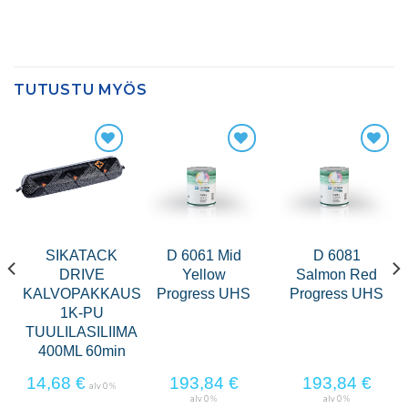
TUTUSTU MYÖS
SIKATACK
D 6061 Mid
D 6081
DRIVE
Yellow
Salmon Red
KALVOPAKKAUS
Progress UHS
Progress UHS
1K-PU
TUULILASILIIMA
400ML 60min
14,68
€
193,84
€
193,84
€
alv 0 %
alv 0 %
alv 0 %