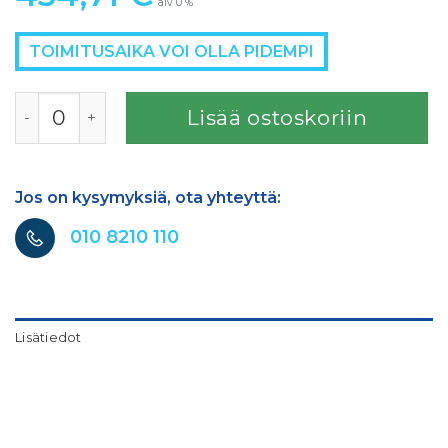
alv 0 %
TOIMITUSAIKA VOI OLLA PIDEMPI
Selemix PUR pohjamaali punainen määrä
Lisää ostoskoriin
Jos on kysymyksiä, ota yhteyttä:
010 8210 110
Lisätiedot