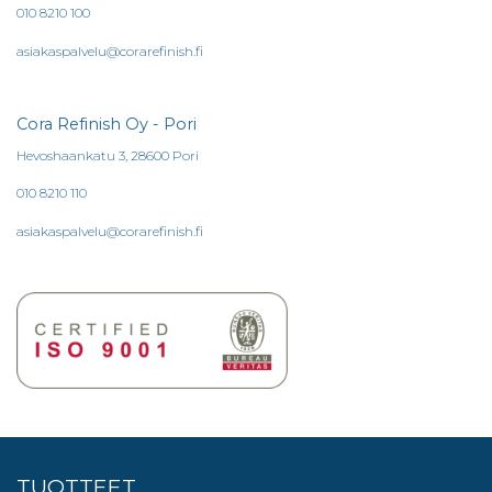
010 8210 100
asiakaspalvelu@corarefinish.fi
Cora Refinish Oy - Pori
Hevoshaankatu 3, 28600 Pori
010 8210 110
asiakaspalvelu@corarefinish.fi
TUOTTEET