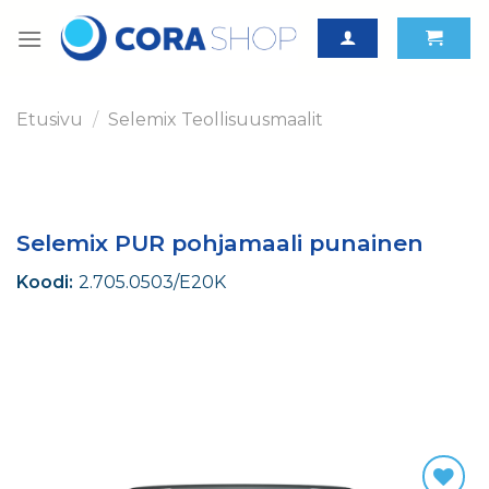
Skip
to
content
Etusivu
/
Selemix Teollisuusmaalit
Selemix PUR pohjamaali punainen
Koodi:
2.705.0503/E20K