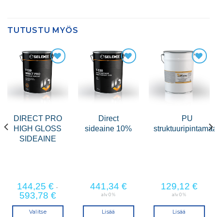
TUTUSTU MYÖS
DIRECT PRO
Direct
PU
HIGH GLOSS
sideaine 10%
struktuuripintamaa
SIDEAINE
144,25
€
441,34
€
129,12
€
-
593,78
€
alv 0 %
alv 0 %
Valitse
Lisää
Lisää