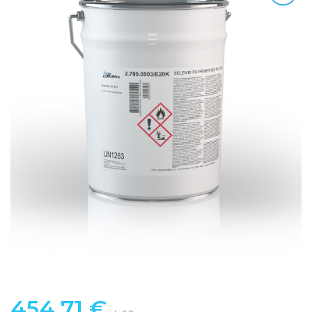
454,71
€