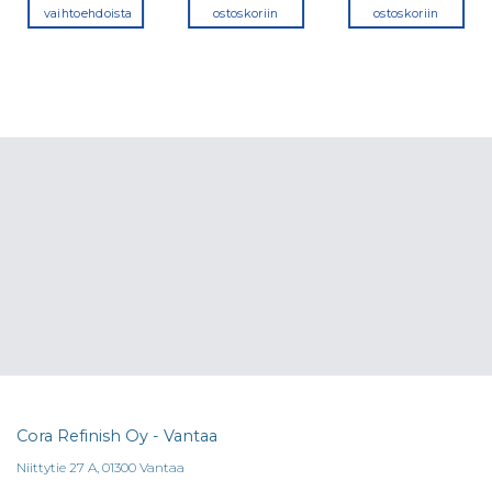
vaihtoehdoista
ostoskoriin
ostoskoriin
Tällä
tuotteella
on
useampi
muunnelma.
Voit
tehdä
valinnat
tuotteen
sivulla.
Cora Refinish Oy - Vantaa
Niittytie 27 A, 01300 Vantaa