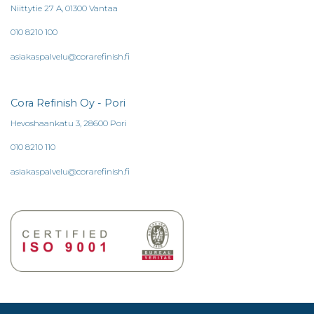
Niittytie 27 A, 01300 Vantaa
010 8210 100
asiakaspalvelu@corarefinish.fi
Cora Refinish Oy - Pori
Hevoshaankatu 3, 28600 Pori
010 8210 110
asiakaspalvelu@corarefinish.fi