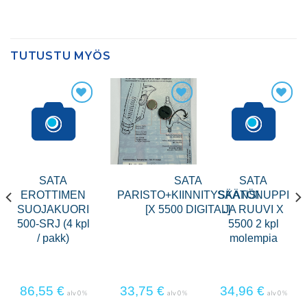
TUTUSTU MYÖS
SATA
SATA
SATA
EROTTIMEN
PARISTO+KIINNITYSKANSI
SÄÄTÖNUPPI
SUOJAKUORI
[X 5500 DIGITAL]
JA RUUVI X
500-SRJ (4 kpl
5500 2 kpl
/ pakk)
molempia
86,55
€
33,75
€
34,96
€
alv 0 %
alv 0 %
alv 0 %