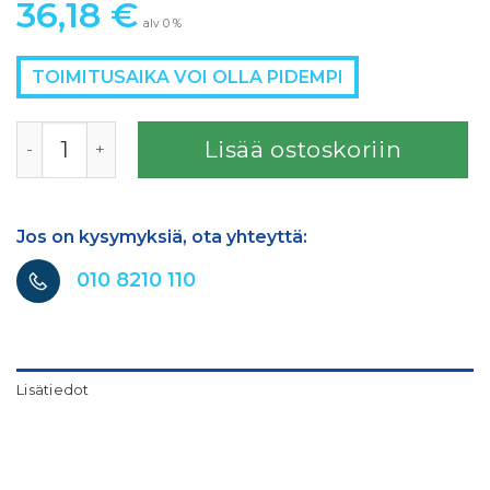
36,18
€
alv 0 %
TOIMITUSAIKA VOI OLLA PIDEMPI
SATAjet 3000K maaliletkun liitin määrä
Lisää ostoskoriin
Jos on kysymyksiä, ota yhteyttä:
010 8210 110
Lisätiedot