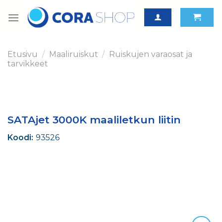
Skip
to
content
Etusivu
/
Maaliruiskut
/
Ruiskujen varaosat ja
tarvikkeet
SATAjet 3000K maaliletkun liitin
Koodi:
93526