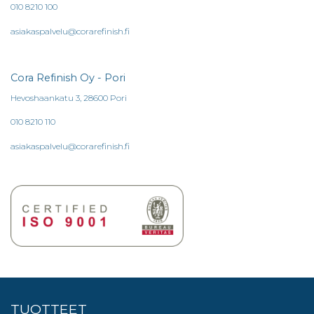
010 8210 100
asiakaspalvelu@corarefinish.fi
Cora Refinish Oy - Pori
Hevoshaankatu 3, 28600 Pori
010 8210 110
asiakaspalvelu@corarefinish.fi
TUOTTEET