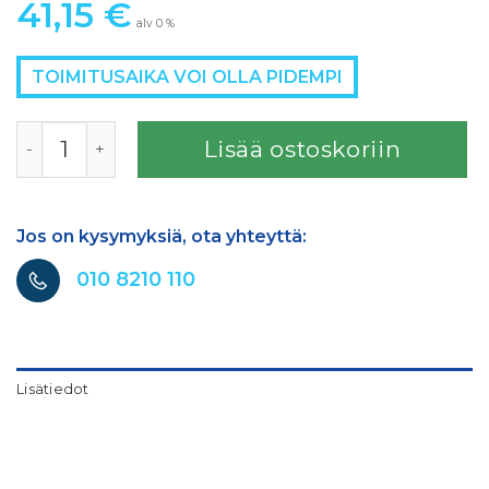
41,15
€
alv 0 %
TOIMITUSAIKA VOI OLLA PIDEMPI
SATAjet 1500 B paineensäädin määrä
Lisää ostoskoriin
Jos on kysymyksiä, ota yhteyttä:
010 8210 110
Lisätiedot