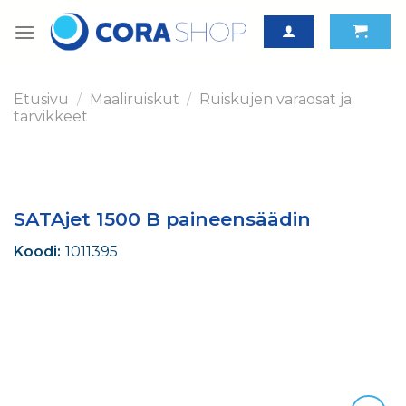
Skip
to
content
Etusivu
/
Maaliruiskut
/
Ruiskujen varaosat ja
tarvikkeet
SATAjet 1500 B paineensäädin
Koodi:
1011395