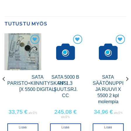
TUTUSTU MYÖS
SATA
SATA 5000 B
SATA
PARISTO+KIINNITYSKANSI
RP 1.3
SÄÄTÖNUPPI
[X 5500 DIGITAL]
SUUT.SRJ.
JA RUUVI X
CC
5500 2 kpl
molempia
33,75
€
245,08
€
34,96
€
alv 0 %
alv 0 %
alv 0 %
Lisää
Lisää
Lisää