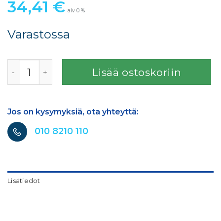
34,41
€
alv 0 %
Varastossa
SATA VISION2000 HIKINAUHA 10KPL määrä
Lisää ostoskoriin
Jos on kysymyksiä, ota yhteyttä:
010 8210 110
Lisätiedot