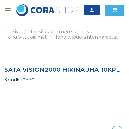
Skip
to
content
Etusivu
/
Henkilökohtainen suojaus
/
Hengityssuojaimet
/
Hengityssuojainten varaosat
SATA VISION2000 HIKINAUHA 10KPL
Koodi:
10330