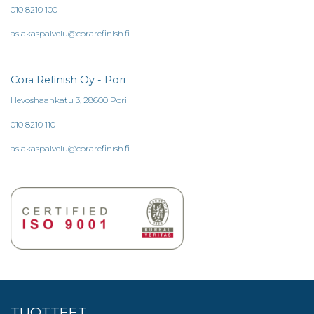
010 8210 100
asiakaspalvelu@corarefinish.fi
Cora Refinish Oy - Pori
Hevoshaankatu 3, 28600 Pori
010 8210 110
asiakaspalvelu@corarefinish.fi
TUOTTEET