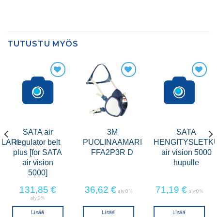
TUTUSTU MYÖS
SATA air
3M
SATA
LARI
regulator belt
PUOLINAAMARI
HENGITYSLETK
plus [for SATA
FFA2P3R D
air vision 5000
air vision
hupulle
5000]
131,85
€
36,62
€
71,19
€
alv 0 %
alv 0 %
alv 0 %
Lisää
Lisää
Lisää