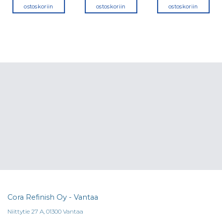
ostoskoriin
ostoskoriin
ostoskoriin
a.
Cora Refinish Oy - Vantaa
Niittytie 27 A, 01300 Vantaa