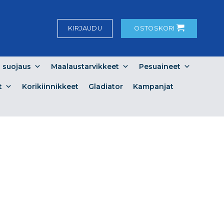
KIRJAUDU
OSTOSKORI
a suojaus
Maalaustarvikkeet
Pesuaineet
t
Korikiinnikkeet
Gladiator
Kampanjat