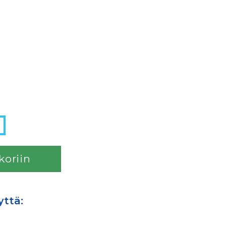
koriin
yttä: