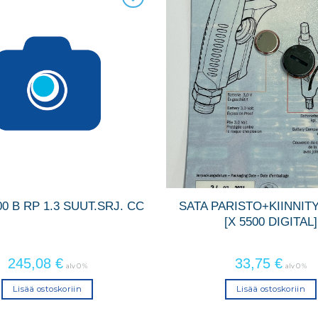
00 B RP 1.3 SUUT.SRJ. CC
SATA PARISTO+KIINNIT
[X 5500 DIGITAL]
245,08
€
33,75
€
alv 0 %
alv 0 %
Lisää ostoskoriin
Lisää ostoskoriin