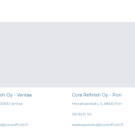
ish Oy - Vantaa
Cora Refinish Oy - Pori
, 01300 Vantaa
Hevoshaankatu 3, 28600 Pori
010 8210 110
u@corarefinish.fi
asiakaspalvelu@corarefinish.fi