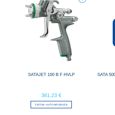
SATAJET 100 B F HVLP
SATA 50
00-
361,23
€
Valitse vaihtoehdoista
Tällä