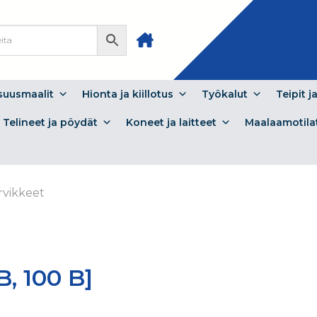
isuusmaalit
Hionta ja kiillotus
Työkalut
Teipit j
Telineet ja pöydät
Koneet ja laitteet
Maalaamotila
rvikkeet
B, 100 B]