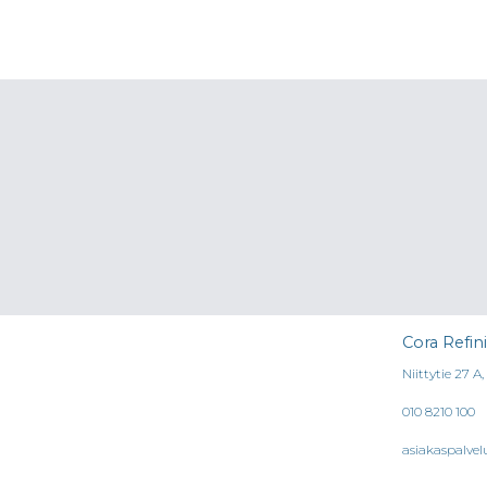
tuotteella
on
useampi
muunnelma.
Voit
tehdä
valinnat
tuotteen
sivulla.
Cora Refin
Niittytie 27 A
010 8210 100
asiakaspalvel