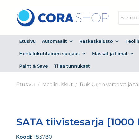
Skip
to
content
Etusivu
Automaalit
Raskaskalusto
Teoll
Henkilökohtainen suojaus
Massat ja liimat
Paint & Save
Tilaa tunnukset
Etusivu
/
Maaliruiskut
/
Ruiskujen varaosat ja ta
SATA tiivistesarja [1000 
Koodi:
183780