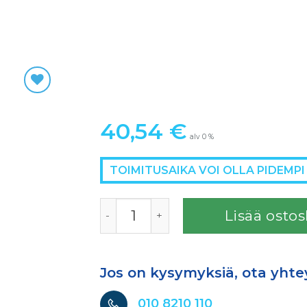
40,54
€
alv 0 %
TOIMITUSAIKA VOI OLLA PIDEMPI
SATA tiivistesarja [1000 B, 100 B] määrä
Lisää ostos
Jos on kysymyksiä, ota yhte
010 8210 110