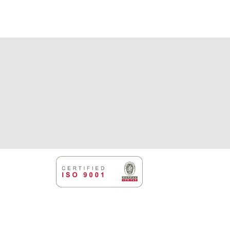
tuotteella
on
useampi
muunnelma.
Voit
tehdä
valinnat
tuotteen
sivulla.