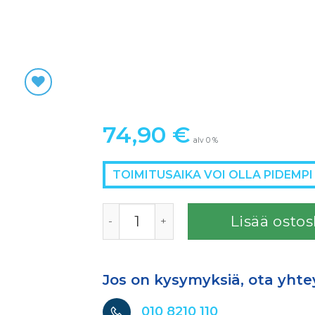
74,90
€
alv 0 %
TOIMITUSAIKA VOI OLLA PIDEMPI
SATA RPS KANSI määrä
Lisää ostos
Jos on kysymyksiä, ota yhte
010 8210 110