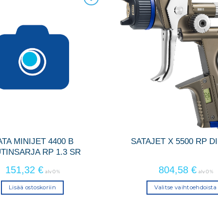
ATA MINIJET 4400 B
SATAJET X 5500 RP D
TINSARJA RP 1.3 SR
151,32
€
804,58
€
alv 0 %
alv 0 %
Lisää ostoskoriin
Valitse vaihtoehdoista
Tällä
tuotteell