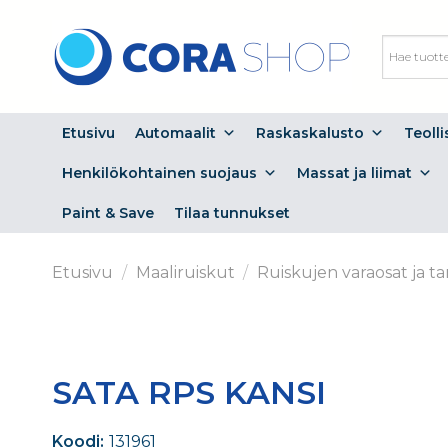
Skip
to
content
Etusivu
Automaalit
Raskaskalusto
Teoll
Henkilökohtainen suojaus
Massat ja liimat
Paint & Save
Tilaa tunnukset
Etusivu
/
Maaliruiskut
/
Ruiskujen varaosat ja ta
SATA RPS KANSI
Koodi:
131961