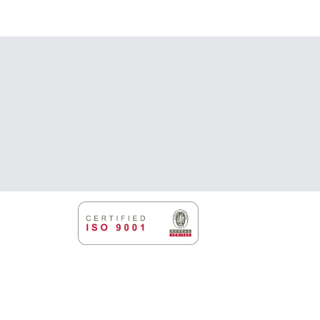
on
useampi
ma.
muunnelma.
Voit
tehdä
valinnat
tuotteen
sivulla.