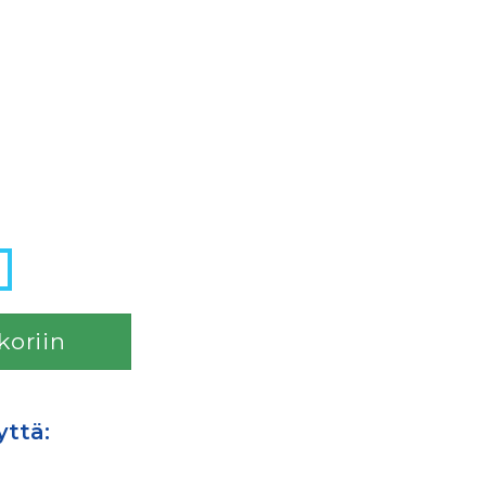
koriin
yttä: