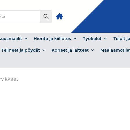
isuusmaalit
Hionta ja kiillotus
Työkalut
Teipit j
Telineet ja pöydät
Koneet ja laitteet
Maalaamotila
rvikkeet