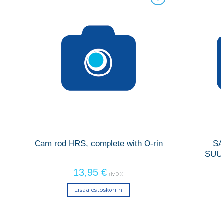
Cam rod HRS, complete with O-rin
S
SUU
13,95
€
alv 0 %
Lisää ostoskoriin