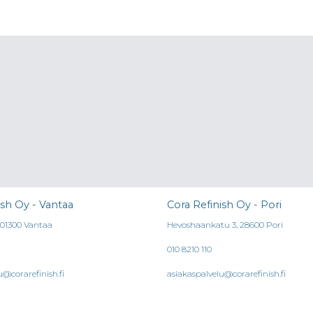
on
useampi
muunnel
Voit
tehdä
valinnat
tuotteen
sivulla.
ish Oy - Vantaa
Cora Refinish Oy - Pori
, 01300 Vantaa
Hevoshaankatu 3, 28600 Pori
010 8210 110
u@corarefinish.fi
asiakaspalvelu@corarefinish.fi