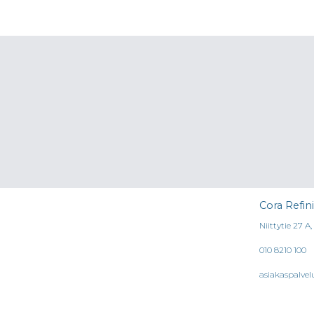
Cora Refin
Niittytie 27 A
010 8210 100
asiakaspalvel