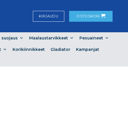
KIRJAUDU
OSTOSKORI
a suojaus
Maalaustarvikkeet
Pesuaineet
t
Korikiinnikkeet
Gladiator
Kampanjat