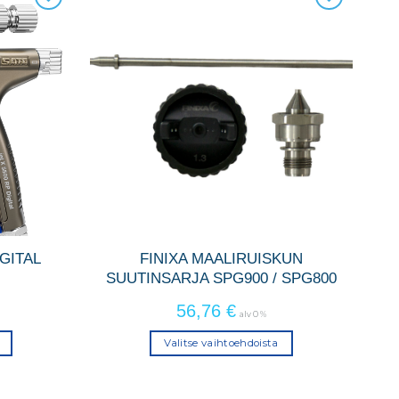
IGITAL
FINIXA MAALIRUISKUN
SUUTINSARJA SPG900 / SPG800
56,76
€
alv 0 %
Valitse vaihtoehdoista
Tällä
a
tuotteella