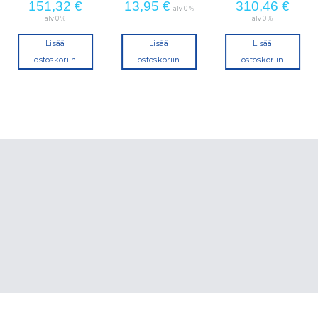
151,32
€
13,95
€
310,46
€
alv 0 %
alv 0 %
alv 0 %
Lisää
Lisää
Lisää
ostoskoriin
ostoskoriin
ostoskoriin
a.