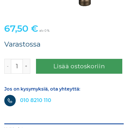
67,50
€
alv 0 %
Varastossa
SATA PUHALLUSPISTOOLI määrä
Lisää ostoskoriin
Jos on kysymyksiä, ota yhteyttä:
010 8210 110