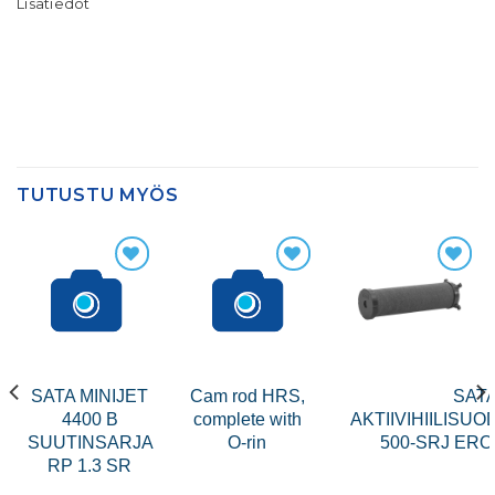
Lisätiedot
TUTUSTU MYÖS
SATA MINIJET
Cam rod HRS,
SAT
4400 B
complete with
AKTIIVIHIILISU
SUUTINSARJA
O-rin
500-SRJ ER
RP 1.3 SR