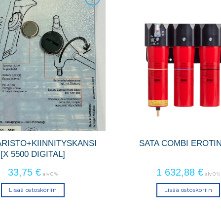
ARISTO+KIINNITYSKANSI
SATA COMBI EROTIN
[X 5500 DIGITAL]
33,75
€
1 632,88
€
alv 0 %
alv 0 %
Lisää ostoskoriin
Lisää ostoskoriin