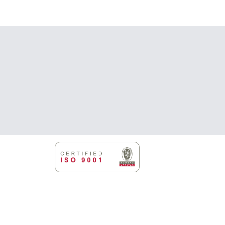
on
useampi
muunnelma.
Voit
tehdä
valinnat
tuotteen
sivulla.