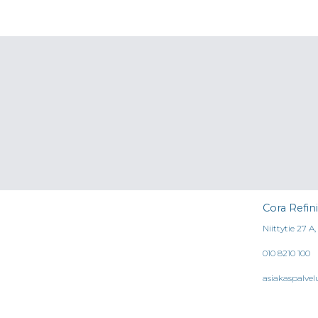
on
useampi
muunnelma.
Voit
tehdä
valinnat
tuotteen
sivulla.
Cora Refin
Niittytie 27 A
010 8210 100
asiakaspalvel