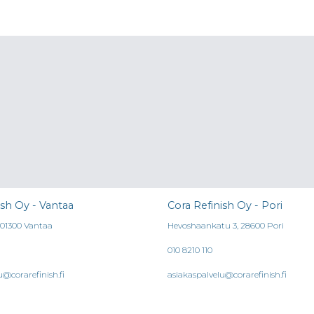
ish Oy - Vantaa
Cora Refinish Oy - Pori
, 01300 Vantaa
Hevoshaankatu 3, 28600 Pori
010 8210 110
u@corarefinish.fi
asiakaspalvelu@corarefinish.fi