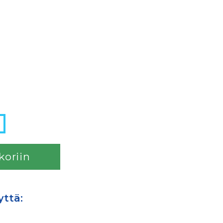
koriin
yttä: