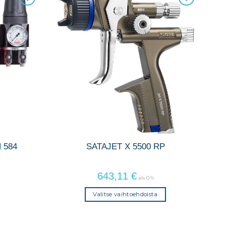
 584
SATAJET X 5500 RP
643,11
€
alv 0 %
Valitse vaihtoehdoista
Tällä
tuotteella