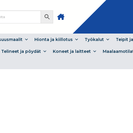
isuusmaalit
Hionta ja kiillotus
Työkalut
Teipit j
Telineet ja pöydät
Koneet ja laitteet
Maalaamotila