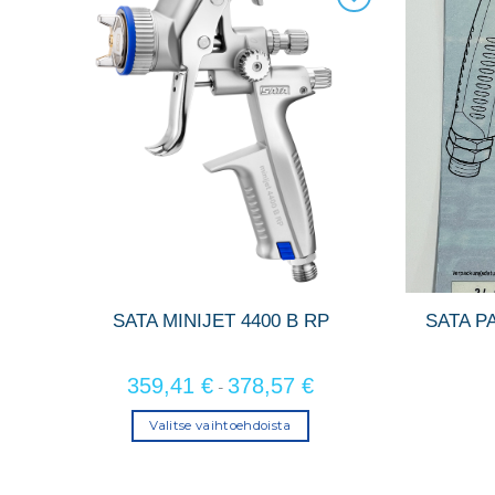
a
SATA MINIJET 4400 B RP
SATA P
359,41
€
378,57
€
-
Valitse vaihtoehdoista
Tällä
tuotteella