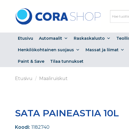
Skip
to
content
Etusivu
Automaalit
Raskaskalusto
Teoll
Henkilökohtainen suojaus
Massat ja liimat
Paint & Save
Tilaa tunnukset
Etusivu
/
Maaliruiskut
SATA PAINEASTIA 10L
Koodi:
1182740