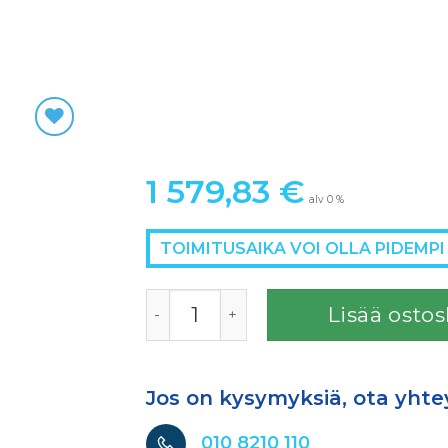
1 579,83
€
alv 0 %
TOIMITUSAIKA VOI OLLA PIDEMPI
SATA PAINEASTIA 10L määrä
Lisää ostos
Jos on kysymyksiä, ota yhte
010 8210 110