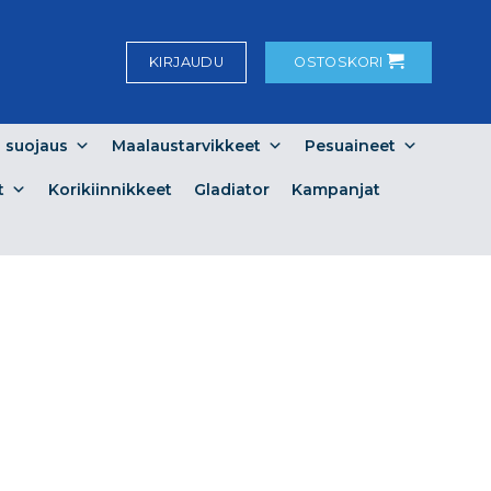
KIRJAUDU
OSTOSKORI
a suojaus
Maalaustarvikkeet
Pesuaineet
t
Korikiinnikkeet
Gladiator
Kampanjat